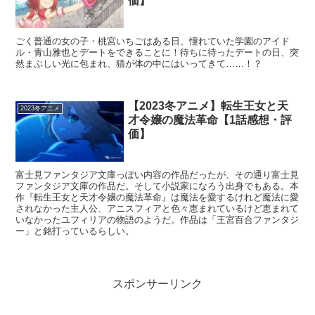
価】
ごく普通の女の子・桃宮いちごはある日、憧れていた学園のアイド
ル・青山雅也とデートをできることに！待ちに待ったデートの日、突
然まぶしい光に包まれ、猫が体の中にはいってきて……！？
【2023冬アニメ】転生王女と天
2023冬アニメ
才令嬢の魔法革命【1話感想・評
価】
富士見ファンタジア文庫っぽい内容の作品だったが、その通り富士見
ファンタジア文庫の作品だ。そして小説家になろう出身でもある。本
作『転生王女と天才令嬢の魔法革命』は魔法を愛するけれど魔法に愛
されなかった主人公、アニスフィアと色々恵まれているけど恵まれて
いなかったユフィリアの物語のようだ。作品は「王宮百合ファンタジ
ー」と銘打っているらしい。
スポンサーリンク