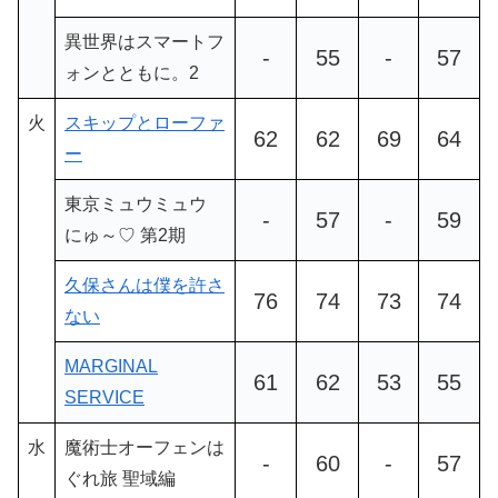
異世界はスマートフ
-
55
-
57
ォンとともに。2
火
スキップとローファ
62
62
69
64
ー
東京ミュウミュウ
-
57
-
59
にゅ～♡ 第2期
久保さんは僕を許さ
76
74
73
74
ない
MARGINAL
61
62
53
55
SERVICE
水
魔術士オーフェンは
-
60
-
57
ぐれ旅 聖域編