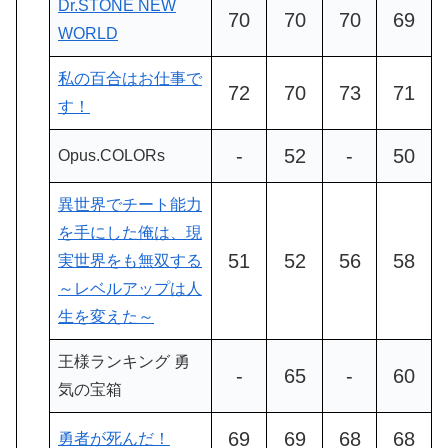
Dr.STONE NEW
70
70
70
69
WORLD
私の百合はお仕事で
72
70
73
71
す！
-
52
-
50
Opus.COLORs
異世界でチート能力
を手にした俺は、現
51
52
56
58
実世界をも無双する
～レベルアップは人
生を変えた～
王様ランキング 勇
-
65
-
60
気の宝箱
69
69
68
68
勇者が死んだ！