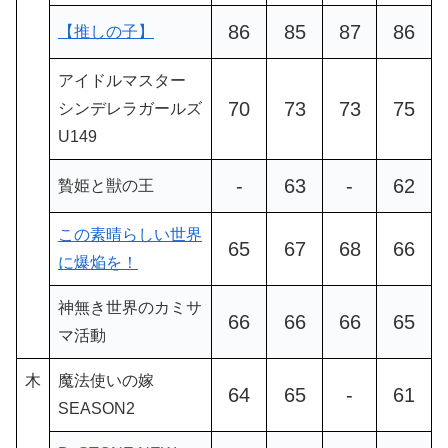
86
85
87
86
【推しの子】
アイドルマスター
70
73
73
75
シンデレラガールズ
U149
-
63
-
62
贄姫と獣の王
この素晴らしい世界
65
67
68
66
に爆焔を！
神無き世界のカミサ
66
66
66
65
マ活動
木
魔法使いの嫁
64
65
-
61
SEASON2