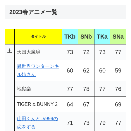
2023春アニメ一覧
TKb
SNb
TKa
SNa
タイトル
土
73
72
73
77
天国大魔境
異世界ワンターンキ
60
62
60
59
ル姉さん
77
78
77
76
地獄楽
64
67
-
69
TIGER & BUNNY 2
山田くんとLv999の
71
73
79
77
恋をする