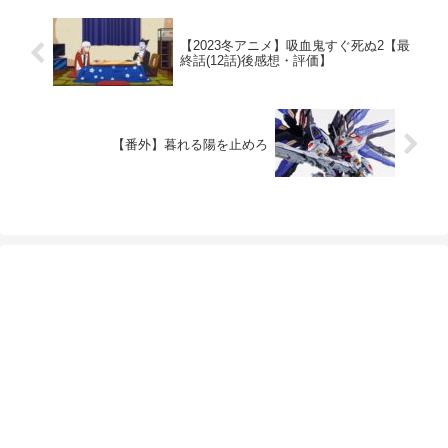
【2023冬アニメ】吸血鬼すぐ死ぬ2【最
終話(12話)後感想・評価】
【番外】暮れる陽を止めろ