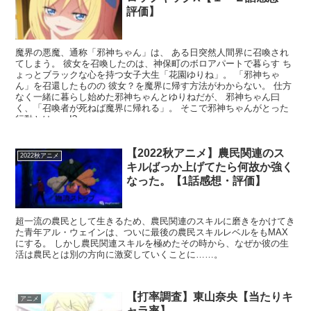
評価】
魔界の悪魔、通称「邪神ちゃん」は、 ある日突然人間界に召喚され
てしまう。 彼女を召喚したのは、神保町のボロアパートで暮らす ち
ょっとブラックな心を持つ女子大生「花園ゆりね」。 「邪神ちゃ
ん」を召還したものの 彼女？を魔界に帰す方法がわからない。 仕方
なく一緒に暮らし始めた邪神ちゃんとゆりねだが、 邪神ちゃん曰
く、「召喚者が死ねば魔界に帰れる」。 そこで邪神ちゃんがとった
行動とは……!?
【2022秋アニメ】農民関連のス
2022秋アニメ
キルばっか上げてたら何故か強く
なった。【1話感想・評価】
超一流の農民として生きるため、農民関連のスキルに磨きをかけてき
た青年アル・ウェインは、ついに最後の農民スキルレベルをもMAX
にする。 しかし農民関連スキルを極めたその時から、なぜか彼の生
活は農民とは別の方向に激変していくことに……。
【打率調査】東山奈央【当たりキ
アニメ
ャラ率】