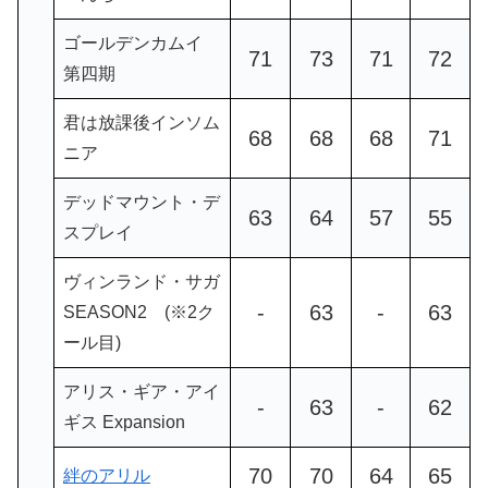
ゴールデンカムイ
71
73
71
72
第四期
君は放課後インソム
68
68
68
71
ニア
デッドマウント・デ
63
64
57
55
スプレイ
ヴィンランド・サガ
-
63
-
63
SEASON2 (※2ク
ール目)
アリス・ギア・アイ
-
63
-
62
ギス Expansion
70
70
64
65
絆のアリル