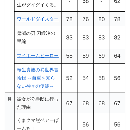
-
58
-
62
生がグイグイくる。
78
76
80
78
ワールドダイスター
鬼滅の刃 刀鍛冶の
83
83
83
82
里編
58
59
69
64
マイホームヒーロー
転生貴族の異世界冒
52
54
58
56
険録 ～自重を知ら
ない神々の使徒～
月
彼女が公爵邸に行っ
67
68
68
67
た理由
くまクマ熊ベアーぱ
-
56
-
56
ーんち！