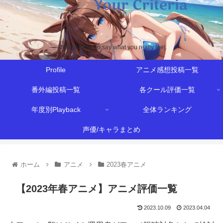
Never afraid to say what you really feel.
Profile
アニメ感想投稿一覧
番外編投稿一覧
各クール評価一覧
年度別Playback
全体ランキング
声優/キャラまとめ
ホーム
アニメ
2023春アニメ
【2023年春アニメ】アニメ評価一覧
2023.10.09
2023.04.04