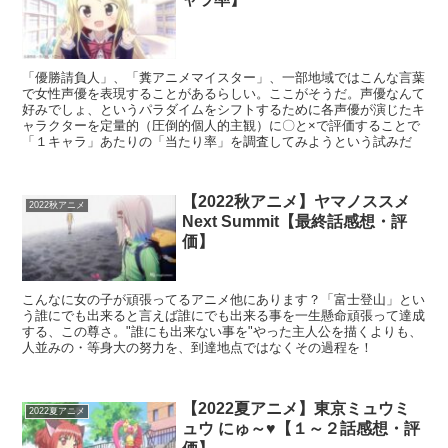
「優勝請負人」、「糞アニメマイスター」、一部地域ではこんな言葉
で女性声優を表現することがあるらしい。ここがそうだ。声優なんて
好みでしょ、というパラダイムをシフトするために各声優が演じたキ
ャラクターを定量的（圧倒的個人的主観）に〇と×で評価することで
「１キャラ」あたりの「当たり率」を調査してみようという試みだ
【2022秋アニメ】ヤマノススメ
2022秋アニメ
Next Summit【最終話感想・評
価】
こんなに女の子が頑張ってるアニメ他にあります？「富士登山」とい
う誰にでも出来ると言えば誰にでも出来る事を一生懸命頑張って達成
する、この尊さ。"誰にも出来ない事を"やった主人公を描くよりも、
人並みの・等身大の努力を、到達地点ではなくその過程を！
【2022夏アニメ】東京ミュウミ
2022夏アニメ
ュウ にゅ～♥【１～２話感想・評