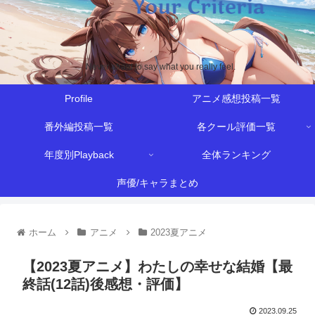
Never afraid to say what you really feel.
Profile
アニメ感想投稿一覧
番外編投稿一覧
各クール評価一覧
年度別Playback
全体ランキング
声優/キャラまとめ
ホーム
アニメ
2023夏アニメ
【2023夏アニメ】わたしの幸せな結婚【最
終話(12話)後感想・評価】
2023.09.25