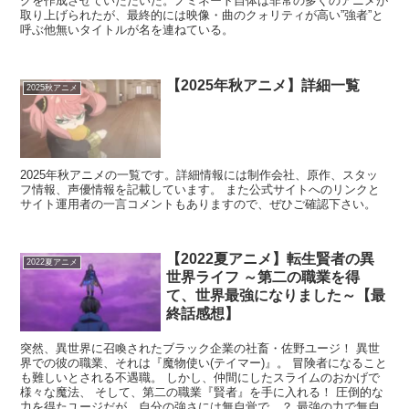
グを作成させていただいた。ノミネート自体は非常の多くのアニメが
取り上げられたが、最終的には映像・曲のクォリティが高い”強者”と
呼ぶ他無いタイトルが名を連ねている。
【2025年秋アニメ】詳細一覧
2025秋アニメ
2025年秋アニメの一覧です。詳細情報には制作会社、原作、スタッ
フ情報、声優情報を記載しています。 また公式サイトへのリンクと
サイト運用者の一言コメントもありますので、ぜひご確認下さい。
【2022夏アニメ】転生賢者の異
2022夏アニメ
世界ライフ ～第二の職業を得
て、世界最強になりました～【最
終話感想】
突然、異世界に召喚されたブラック企業の社畜・佐野ユージ！ 異世
界での彼の職業、それは『魔物使い(テイマー)』。 冒険者になること
も難しいとされる不遇職。 しかし、仲間にしたスライムのおかげで
様々な魔法、 そして、第二の職業『賢者』を手に入れる！ 圧倒的な
力を得たユージだが、自分の強さには無自覚で…？ 最強の力で無自