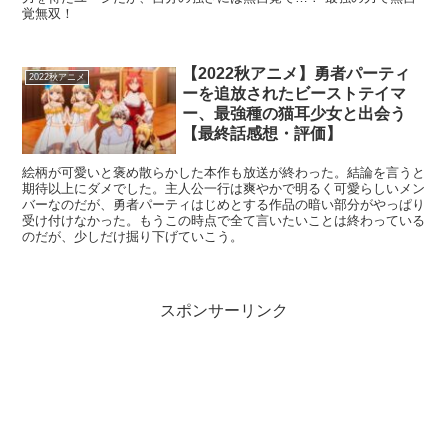
覚無双！
【2022秋アニメ】勇者パーティ
2022秋アニメ
ーを追放されたビーストテイマ
ー、最強種の猫耳少女と出会う
【最終話感想・評価】
絵柄が可愛いと褒め散らかした本作も放送が終わった。結論を言うと
期待以上にダメでした。主人公一行は爽やかで明るく可愛らしいメン
バーなのだが、勇者パーティはじめとする作品の暗い部分がやっぱり
受け付けなかった。もうこの時点で全て言いたいことは終わっている
のだが、少しだけ掘り下げていこう。
スポンサーリンク