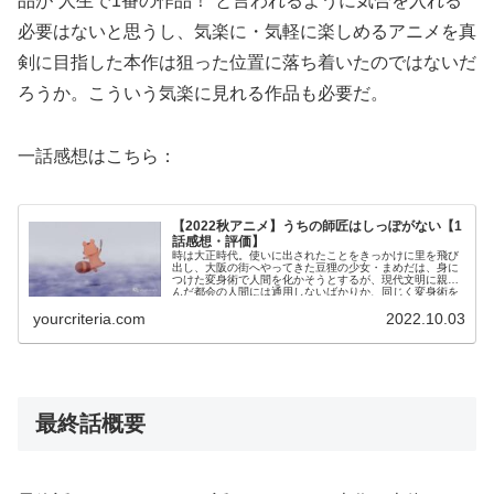
品が”人生で1番の作品！”と言われるように気合を入れる
必要はないと思うし、気楽に・気軽に楽しめるアニメを真
剣に目指した本作は狙った位置に落ち着いたのではないだ
ろうか。こういう気楽に見れる作品も必要だ。
一話感想はこちら：
【2022秋アニメ】うちの師匠はしっぽがない【1
話感想・評価】
時は大正時代。使いに出されたことをきっかけに里を飛び
出し、大阪の街へやってきた豆狸の少女・まめだは、身に
つけた変身術で人間を化かそうとするが、現代文明に親し
んだ都会の人間には通用しないばかりか、同じく変身術を
使いこなし女流落語家に化ける”化け物”、大黒亭文狐に正
yourcriteria.com
2022.10.03
体を見破られてしまう。
最終話概要