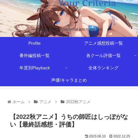
Never afraid to say what you really feel.
Profile
アニメ感想投稿一覧
番外編投稿一覧
各クール評価一覧
年度別Playback
全体ランキング
声優/キャラまとめ
ホーム
アニメ
2022秋アニメ
【2022秋アニメ】うちの師匠はしっぽがな
い【最終話感想・評価】
2023.06.10
2022.12.25