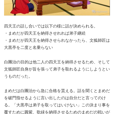
四天王の話し合いでは以下の様に話が決められる。
・まめだが四天王を納得させれれば弟子継続
・まめだが四天王を納得させられなかったら、文狐師匠は
大黒亭を二度と名乗らない
白團治の目的は他二人の四天王を納得させるため、そして
文狐師匠自身が旨を張って弟子を取れるようにしようとい
うものだった。
まめだは白團治から急に合格を貰える。話を聞くとまめだ
を破門指せるように言い出したのは自分だと言ってのけ
る。「大黒亭は弟子を取ってはいけない」この決まり事を
覆すために圓紫、歌緑を納得させるためのまめだの戦いが