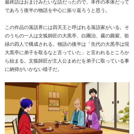
最終話はおまけみたいな話だったので、本作の本体だって
であろう後半の物語を中心に振り返ろうと思う。
この作品の落語界には四天王と呼ばれる落語家がいる。そ
のうちの一人は文狐師匠の大黒亭、白團治、霧の圓紫、歌
緑の四人で構成される。物語の後半は「先代の大黒亭は現
大黒亭に弟子を取るなと言っていた」と言われるところか
ら始まる。文狐師匠が主人公まめだを弟子に取っている事
に納得がいかない様子だ。