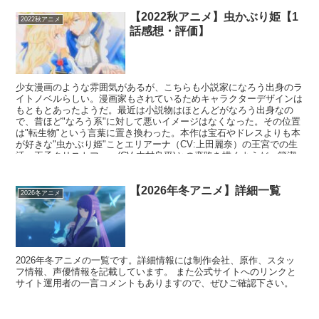
【2022秋アニメ】虫かぶり姫【1
2022秋アニメ
話感想・評価】
少女漫画のような雰囲気があるが、こちらも小説家になろう出身のラ
イトノベルらしい。漫画家もされているためキャラクターデザインは
もともとあったようだ。最近は小説物はほとんどがなろう出身なの
で、昔ほど"なろう系"に対して悪いイメージはなくなった。その位置
は"転生物"という言葉に置き換わった。本作は宝石やドレスよりも本
が好きな"虫かぶり姫"ことエリアーナ（CV:上田麗奈）の王宮での生
活、王子クリストファー(CV:木村良平)との恋路を描くようだ。簡潔
に感想をいうと可もなく不可もない。本来女性向け作品なので女性の
方にはオススメしやすい内容なのかもしれない、このブログにたどり
着く女性は少ないだろうが、、、
【2026年冬アニメ】詳細一覧
2026冬アニメ
2026年冬アニメの一覧です。詳細情報には制作会社、原作、スタッ
フ情報、声優情報を記載しています。 また公式サイトへのリンクと
サイト運用者の一言コメントもありますので、ぜひご確認下さい。