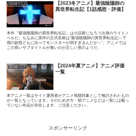
【2023冬アニメ】最強陰陽師の
2023冬アニメ
異世界転生記【1話感想・評価】
本作『最強陰陽師の異世界転生記』は小説家になろう出身のライトノ
ベルだ。ちなみに原作の正式名称は”最強陰陽師の異世界転生記～下
僕の妖怪どもに比べてモンスターが弱すぎるんだが～”。アニメでは
この長いサブタイトルが無いのが正しい形のようだ。
【2024年夏アニメ】アニメ評価
2024夏アニメ
一覧
本アニメ一覧はサイト運用者がアニメ視聴対象として検討されたもの
が一覧となっています。そのため夕方・朝アニメなどは一覧には載っ
ていない作品が存在します、ご注意ください。
スポンサーリンク