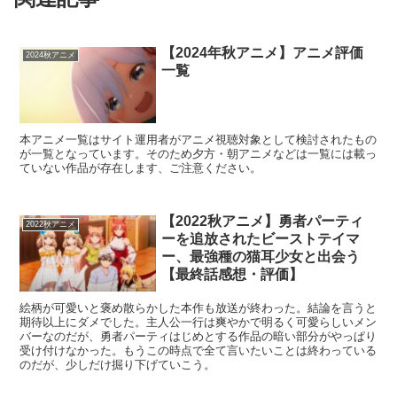
【2024年秋アニメ】アニメ評価
2024秋アニメ
一覧
本アニメ一覧はサイト運用者がアニメ視聴対象として検討されたもの
が一覧となっています。そのため夕方・朝アニメなどは一覧には載っ
ていない作品が存在します、ご注意ください。
【2022秋アニメ】勇者パーティ
2022秋アニメ
ーを追放されたビーストテイマ
ー、最強種の猫耳少女と出会う
【最終話感想・評価】
絵柄が可愛いと褒め散らかした本作も放送が終わった。結論を言うと
期待以上にダメでした。主人公一行は爽やかで明るく可愛らしいメン
バーなのだが、勇者パーティはじめとする作品の暗い部分がやっぱり
受け付けなかった。もうこの時点で全て言いたいことは終わっている
のだが、少しだけ掘り下げていこう。