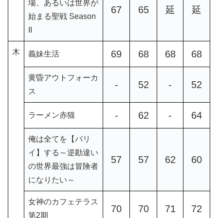
場、あるいは世界が
67
65
延
延
始まる聖戦 Season
II
木
69
68
68
68
義妹生活
黄昏アウトフォーカ
-
52
-
52
ス
-
62
-
64
ラーメン赤猫
俺は全てを【パリ
イ】する～逆勘違い
57
57
62
60
の世界最強は冒険者
になりたい～
女神のカフェテラス
70
70
71
72
第2期