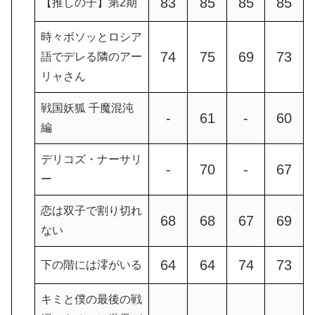
83
85
85
85
【推しの子】第2期
時々ボソッとロシア
74
75
69
73
語でデレる隣のアー
リャさん
戦国妖狐 千魔混沌
-
61
-
60
編
デリコズ・ナーサリ
-
70
-
67
ー
恋は双子で割り切れ
68
68
67
69
ない
64
64
74
73
下の階には澪がいる
キミと僕の最後の戦