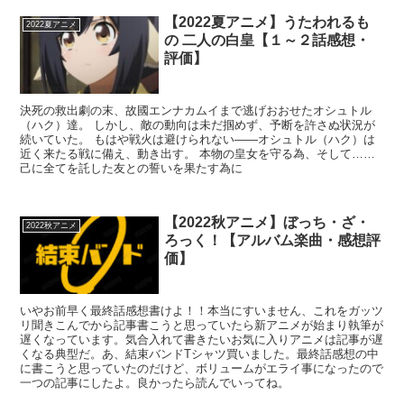
【2022夏アニメ】うたわれるも
2022夏アニメ
の 二人の白皇【１～２話感想・
評価】
決死の救出劇の末、故國エンナカムイまで逃げおおせたオシュトル
（ハク）達。 しかし、敵の動向は未だ掴めず、予断を許さぬ状況が
続いていた。 もはや戦火は避けられない――オシュトル（ハク）は
近く来たる戦に備え、動き出す。 本物の皇女を守る為、そして……
己に全てを託した友との誓いを果たす為に
【2022秋アニメ】ぼっち・ざ・
2022秋アニメ
ろっく！【アルバム楽曲・感想評
価】
いやお前早く最終話感想書けよ！！本当にすいません、これをガッツ
リ聞きこんでから記事書こうと思っていたら新アニメが始まり執筆が
遅くなっています。気合入れて書きたいお気に入りアニメは記事が遅
くなる典型だ。あ、結束バンドTシャツ買いました。最終話感想の中
に書こうと思っていたのだけど、ボリュームがエライ事になったので
一つの記事にしたよ。良かったら読んでいってね。