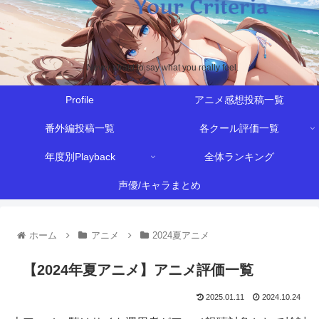
Never afraid to say what you really feel.
Profile
アニメ感想投稿一覧
番外編投稿一覧
各クール評価一覧
年度別Playback
全体ランキング
声優/キャラまとめ
ホーム
アニメ
2024夏アニメ
【2024年夏アニメ】アニメ評価一覧
2025.01.11
2024.10.24