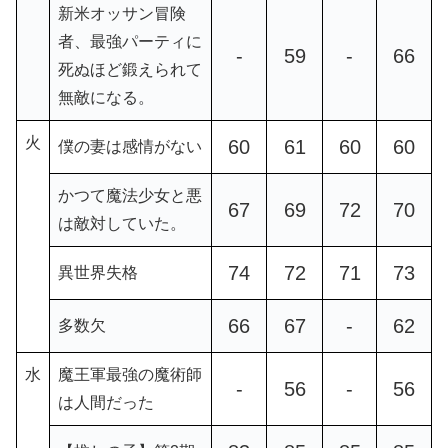
新米オッサン冒険
者、最強パーティに
-
59
-
66
死ぬほど鍛えられて
無敵になる。
火
60
61
60
60
僕の妻は感情がない
かつて魔法少女と悪
67
69
72
70
は敵対していた。
74
72
71
73
異世界失格
66
67
-
62
多数欠
水
魔王軍最強の魔術師
-
56
-
56
は人間だった