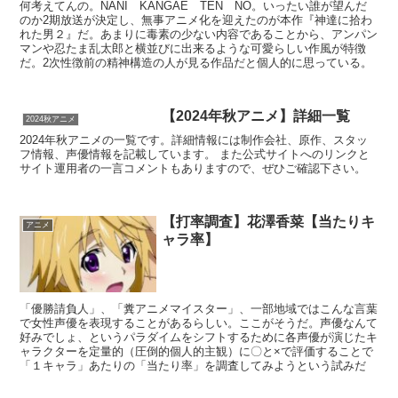
何考えてんの。NANI KANGAE TEN NO。いったい誰が望んだ
のか2期放送が決定し、無事アニメ化を迎えたのが本作『神達に拾わ
れた男２』だ。あまりに毒素の少ない内容であることから、アンパン
マンや忍たま乱太郎と横並びに出来るような可愛らしい作風が特徴
だ。2次性徴前の精神構造の人が見る作品だと個人的に思っている。
【2024年秋アニメ】詳細一覧
2024秋アニメ
2024年秋アニメの一覧です。詳細情報には制作会社、原作、スタッ
フ情報、声優情報を記載しています。 また公式サイトへのリンクと
サイト運用者の一言コメントもありますので、ぜひご確認下さい。
【打率調査】花澤香菜【当たりキ
アニメ
ャラ率】
「優勝請負人」、「糞アニメマイスター」、一部地域ではこんな言葉
で女性声優を表現することがあるらしい。ここがそうだ。声優なんて
好みでしょ、というパラダイムをシフトするために各声優が演じたキ
ャラクターを定量的（圧倒的個人的主観）に〇と×で評価することで
「１キャラ」あたりの「当たり率」を調査してみようという試みだ