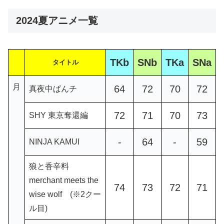
2024夏アニメ一覧
TKb
SNb
TKa
SNa
タイトル
月
64
72
70
72
真夜中ぱんチ
72
71
70
73
SHY 東京奪還編
-
64
-
59
NINJA KAMUI
狼と香辛料
merchant meets the
74
73
72
71
wise wolf (※2クー
ル目)