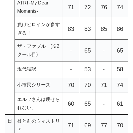
ATRI -My Dear
71
72
76
74
Moments-
負けヒロインが多す
83
83
85
86
ぎる！
ザ・ファブル (※2
-
65
-
65
クール目)
-
53
-
58
現代誤訳
70
70
71
74
小市民シリーズ
エルフさんは痩せら
60
65
-
61
れない。
日
杖と剣のウィストリ
71
69
77
70
ア