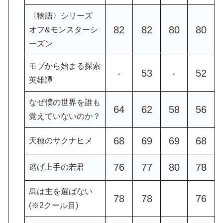
〈物語〉シリーズ
82
82
80
80
オフ&モンスターシ
ーズン
モブから始まる探索
-
53
-
52
英雄譚
なぜ僕の世界を誰も
64
62
58
56
覚えていないのか？
68
69
69
68
天穂のサクナヒメ
76
77
80
78
逃げ上手の若君
烏は主を選ばない
78
78
76
(※2クール目)