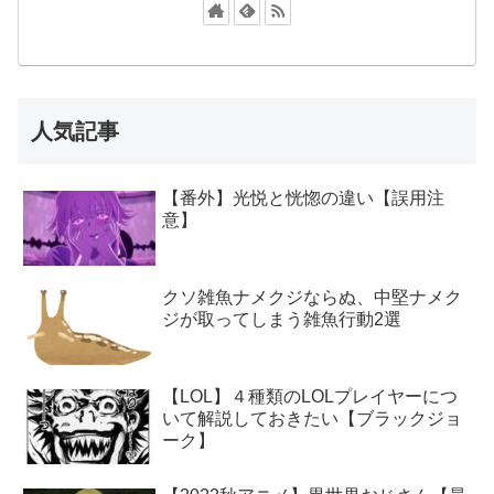
人気記事
【番外】光悦と恍惚の違い【誤用注
意】
クソ雑魚ナメクジならぬ、中堅ナメク
ジが取ってしまう雑魚行動2選
【LOL】４種類のLOLプレイヤーにつ
いて解説しておきたい【ブラックジョ
ーク】