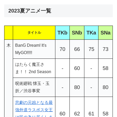
2023夏アニメ一覧
TKb
SNb
TKa
SNa
タイトル
木
BanG Dream! It's
70
66
75
73
MyGO!!!!!
はたらく魔王さ
-
60
-
58
ま！！ 2nd Season
呪術廻戦 懐玉・玉
-
80
-
80
折／渋谷事変
悲劇の元凶となる最
強外道ラスボス女王
60
62
61
58