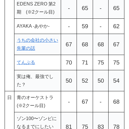
EDENS ZERO 第2
-
65
-
65
期 (※2クール目)
-
59
-
62
AYAKA ‐あやか‐
うちの会社の小さい
67
68
68
67
先輩の話
70
71
75
75
てんぷる
実は俺、最強でし
50
52
50
54
た？
日
青のオーケストラ
-
67
-
68
(※2クール目)
ゾン100〜ゾンビに
81
75
83
78
なるまでにしたい