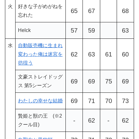
火
好きな子がめがねを
65
67
68
忘れた
57
59
63
Helck
水
自動販売機に生まれ
62
63
61
60
変わった俺は迷宮を
彷徨う
文豪ストレイドッグ
69
69
75
69
ス 第5シーズン
69
71
70
73
わたしの幸せな結婚
贄姫と獣の王 (※2
-
62
-
62
クール目)