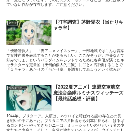
ていない作品が存在します、ご注意ください。
【打率調査】茅野愛衣【当たりキ
アニメ
ャラ率】
「優勝請負人」、「糞アニメマイスター」、一部地域ではこんな言葉
で女性声優を表現することがあるらしい。ここがそうだ。声優なんて
好みでしょ、というパラダイムをシフトするために各声優が演じたキ
ャラクターを定量的（圧倒的個人的主観）に〇と×で評価することで
「１キャラ」あたりの「当たり率」を調査してみようという試みだ
【2022夏アニメ】連盟空軍航空
2022夏アニメ
魔法音楽隊ルミナスウィッチーズ
【最終話感想・評価】
1944年、ブリタニア。人類は、ネウロイと呼ばれる謎の存在との長
き戦いの中にあった。ブリタニアの片田舎から列車に揺られ、はるば
るロンドンへやってきたジニーは、ミラーシャといのりという名の少
女たちと出会う。そして、自分が連れているモフィが、ウイッチにし