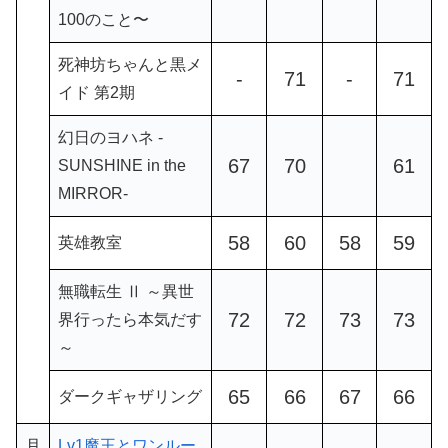
100のこと〜
死神坊ちゃんと黒メ
-
71
-
71
イド 第2期
幻日のヨハネ -
67
70
61
SUNSHINE in the
MIRROR-
58
60
58
59
英雄教室
無職転生 Ⅱ ～異世
72
72
73
73
界行ったら本気だす
～
65
66
67
66
ダークギャザリング
月
Lv1魔王とワンルー