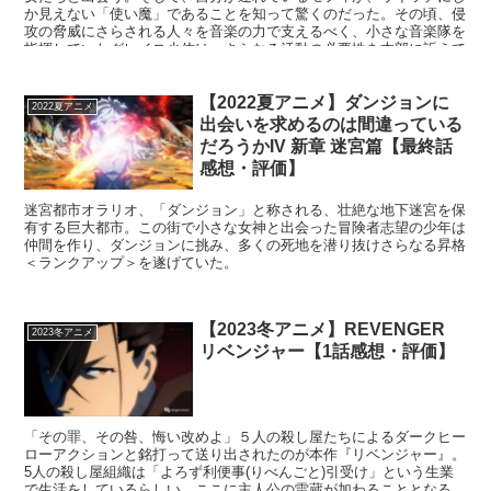
か見えない「使い魔」であることを知って驚くのだった。その頃、侵
攻の脅威にさらされる人々を音楽の力で支えるべく、小さな音楽隊を
指揮していたグレイス少佐は、さらなる活動の必要性を本部に訴えて
いた。
【2022夏アニメ】ダンジョンに
2022夏アニメ
出会いを求めるのは間違っている
だろうかIV 新章 迷宮篇【最終話
感想・評価】
迷宮都市オラリオ、「ダンジョン」と称される、壮絶な地下迷宮を保
有する巨大都市。この街で小さな女神と出会った冒険者志望の少年は
仲間を作り、ダンジョンに挑み、多くの死地を潜り抜けさらなる昇格
＜ランクアップ＞を遂げていた。
【2023冬アニメ】REVENGER
2023冬アニメ
リベンジャー【1話感想・評価】
「その罪、その咎、悔い改めよ」５人の殺し屋たちによるダークヒー
ローアクションと銘打って送り出されたのが本作『リベンジャー』。
5人の殺し屋組織は「よろず利便事(りべんごと)引受け」という生業
で生活をしているらしい。ここに主人公の雷蔵が加わることとなる。