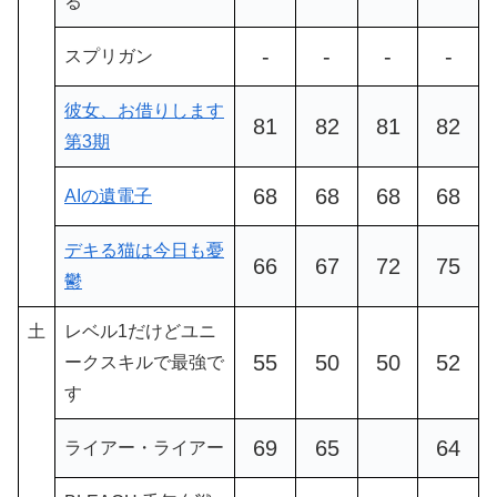
る
-
-
-
-
スプリガン
彼女、お借りします
81
82
81
82
第3期
68
68
68
68
AIの遺電子
デキる猫は今日も憂
66
67
72
75
鬱
土
レベル1だけどユニ
55
50
50
52
ークスキルで最強で
す
69
65
64
ライアー・ライアー