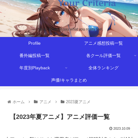
Never afraid to say what you really feel.
Profile
アニメ感想投稿一覧
番外編投稿一覧
各クール評価一覧
年度別Playback
全体ランキング
声優/キャラまとめ
ホーム
アニメ
2023夏アニメ
【2023年夏アニメ】アニメ評価一覧
2023.10.09