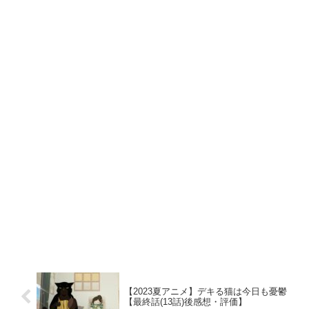
【2023夏アニメ】デキる猫は今日も憂鬱
【最終話(13話)後感想・評価】