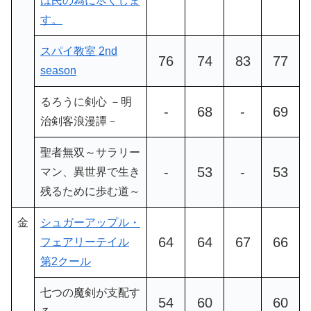
は民の為に尽くしま
す。
スパイ教室 2nd
76
74
83
77
season
るろうに剣心 －明
-
68
-
69
治剣客浪漫譚－
聖者無双～サラリー
-
53
-
53
マン、異世界で生き
残るために歩む道～
金
シュガーアップル・
64
64
67
66
フェアリーテイル
第2クール
七つの魔剣が支配す
54
60
60