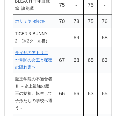
BLEACH 千年血戦
75
-
75
-
篇ｰ訣別譚ｰ
70
73
75
76
ホリミヤ -piece-
TIGER & BUNNY
-
69
-
68
2 (※2クール目)
ライザのアトリエ
67
68
65
63
〜常闇の女王と秘密
の隠れ家〜
魔王学院の不適合者
Ⅱ ～史上最強の魔
66
66
63
65
王の始祖、転生して
子孫たちの学校へ通
う～