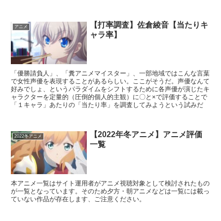
最大の長所であり、４人でネタを提供し続けたことが評価できるポイ
ントだ
【打率調査】佐倉綾音【当たりキ
アニメ
ャラ率】
「優勝請負人」、「糞アニメマイスター」、一部地域ではこんな言葉
で女性声優を表現することがあるらしい。ここがそうだ。声優なんて
好みでしょ、というパラダイムをシフトするために各声優が演じたキ
ャラクターを定量的（圧倒的個人的主観）に〇と×で評価することで
「１キャラ」あたりの「当たり率」を調査してみようという試みだ
【2022年冬アニメ】アニメ評価
2022冬アニメ
一覧
本アニメ一覧はサイト運用者がアニメ視聴対象として検討されたもの
が一覧となっています。そのため夕方・朝アニメなどは一覧には載っ
ていない作品が存在します、ご注意ください。