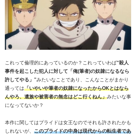
これって倫理的にあっているのか？これっていわば
“殺人
事件を起こした犯人に対して「俺(筆者)の奴隷になるなら
許してやる」”
みたいなことであり、こんなことがまかり
通っては
「いやいや筆者の奴隷になったからOKとはなら
んやろ、遺族や被害者の無念はどこ行くねん」
みたいな事
になってないか？
本作に関してはプライドは女王なのでそれも許されたかも
しれないが、
このプライドの中身は現代からの転生者であ