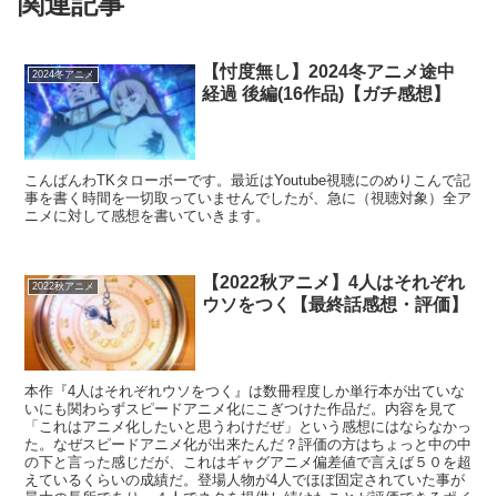
関連記事
【忖度無し】2024冬アニメ途中
2024冬アニメ
経過 後編(16作品)【ガチ感想】
こんばんわTKタローボーです。最近はYoutube視聴にのめりこんで記
事を書く時間を一切取っていませんでしたが、急に（視聴対象）全ア
ニメに対して感想を書いていきます。
【2022秋アニメ】4人はそれぞれ
2022秋アニメ
ウソをつく【最終話感想・評価】
本作『4人はそれぞれウソをつく』は数冊程度しか単行本が出ていな
いにも関わらずスピードアニメ化にこぎつけた作品だ。内容を見て
「これはアニメ化したいと思うわけだぜ」という感想にはならなかっ
た。なぜスピードアニメ化が出来たんだ？評価の方はちょっと中の中
の下と言った感じだが、これはギャグアニメ偏差値で言えば５０を超
えているくらいの成績だ。登場人物が4人でほぼ固定されていた事が