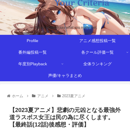
Never afraid to say what you really feel.
Profile
アニメ感想投稿一覧
番外編投稿一覧
各クール評価一覧
年度別Playback
全体ランキング
声優/キャラまとめ
ホーム
アニメ
2023夏アニメ
【2023夏アニメ】悲劇の元凶となる最強外
道ラスボス女王は民の為に尽くします。
【最終話(12話)後感想・評価】