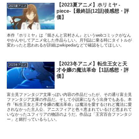
【2023夏アニメ】ホリミヤ -
2023夏アニメ
piece-【最終話(12話)後感想・評
価】
本作『ホリミヤ』は『堀さんと宮村さん』というwebコミックがなん
やかんやしてアニメ化した作品らしい。月刊誌に乗る時にタイトルが
変わったと思われるが詳細はwikipediaなどで確認をしてほしい。
【2023冬アニメ】転生王女と天
2023冬アニメ
才令嬢の魔法革命【1話感想・評
価】
富士見ファンタジア文庫っぽい内容の作品だったが、その通り富士見
ファンタジア文庫の作品だ。そして小説家になろう出身でもある。本
作『転生王女と天才令嬢の魔法革命』は魔法を愛するけれど魔法に愛
されなかった主人公、アニスフィアと色々恵まれているけど恵まれて
いなかったユフィリアの物語のようだ。作品は「王宮百合ファンタジ
ー」と銘打っているらしい。