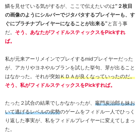
鱗を見せている気がするが、ここで伝えたいのは
“２枚目
の画像のようにシルバーでジタバタするプレイヤーも、す
ぐにプラチナプレイヤーになることが出来る”
と言う事
だ。
そう、あなたがフィドルスティックスをPickすれ
ば
。
私が元来アーリメインでプレイするmidプレイヤーだった
が、アカリやヨネやルブランを試した挙句、芽が出ること
はなかった。それが突如
ＫＤＡが良くなっていったのだ。
そう、私がフィドルスティックスをPickすれば
。
たった２試合の結果でしかなかったが、
竈門炭治郎も妹お
いて逃げるレベルの劣勢
のゲームをフィドル一人でひっく
り返した事実が、私をフィドルプレイヤーに変えてしまっ
た。