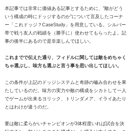
本記事では非常に価値ある記事とするために、”敵がどう
いう構成の時にドッジするのか”について言及したコーナ
ー「これドッジ？CaseStudy」を用意している。シルバー
帯で戦う友人の戦績を（勝手に）使わせてもらったよ。記
事の後半にあるので是非楽しんでほしい。
これまでで伝えた通り、フィドルに関しては敵をめちゃく
ちゃ選ぶし、味方も選ぶと言う事を思い出してほしい。
この条件が上記のドッジシステムと奇跡の嚙み合わせを果
たしているのだ。味方の実力や敵の構成をシカトして一人
でゲームが出来るヨリック、トリンダメア、イライあたり
とはわけが違うのだ。
要は敵に柔らかいチャンピオンが3体程度いれば試合を決