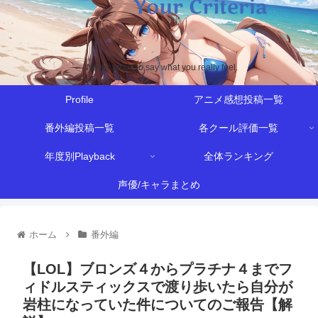
Never afraid to say what you really feel.
Profile
アニメ感想投稿一覧
番外編投稿一覧
各クール評価一覧
年度別Playback
全体ランキング
声優/キャラまとめ
ホーム
番外編
【LOL】ブロンズ４からプラチナ４までフ
ィドルスティックスで渡り歩いたら自分が
岩柱になっていた件についてのご報告【解