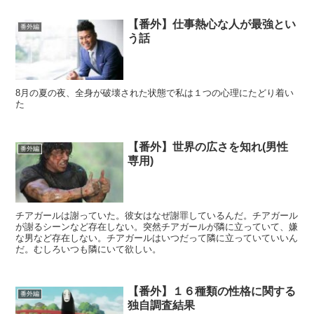
【番外】仕事熱心な人が最強とい
番外編
う話
8月の夏の夜、全身が破壊された状態で私は１つの心理にたどり着い
た
【番外】世界の広さを知れ(男性
番外編
専用)
チアガールは謝っていた。彼女はなぜ謝罪しているんだ。チアガール
が謝るシーンなど存在しない。突然チアガールが隣に立っていて、嫌
な男など存在しない。チアガールはいつだって隣に立っていていいん
だ。むしろいつも隣にいて欲しい。
【番外】１６種類の性格に関する
番外編
独自調査結果