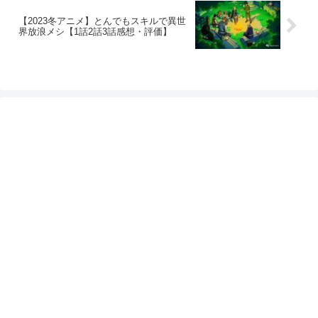
【2023冬アニメ】とんでもスキルで異世
界放浪メシ【1話2話3話感想・評価】