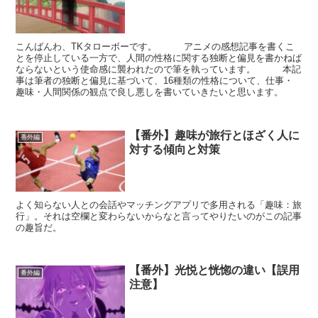
こんばんわ、TKタローボーです。 アニメの感想記事を書くこ
とを停止している一方で、人間の性格に関する独断と偏見を書かねば
ならないという使命感に襲われたので筆を執っています。 本記
事は筆者の独断と偏見に基づいて、16種類の性格について、仕事・
趣味・人間関係の観点で良し悪しを書いていきたいと思います。
【番外】趣味が旅行とほざく人に
番外編
対する傾向と対策
よく知らない人との会話やマッチングアプリで多用される「趣味：旅
行」。それは空欄と変わらないからなと言ってやりたいのがこの記事
の趣旨だ。
【番外】光悦と恍惚の違い【誤用
番外編
注意】