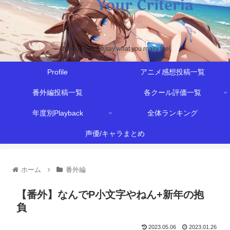
Never afraid to say what you really feel.
Profile
アニメ感想投稿一覧
番外編投稿一覧
各クール評価一覧
年度別Playback
全体ランキング
声優/キャラまとめ
ホーム
番外編
【番外】なんでP小文字やねん+新年の抱
負
2023.05.06
2023.01.26