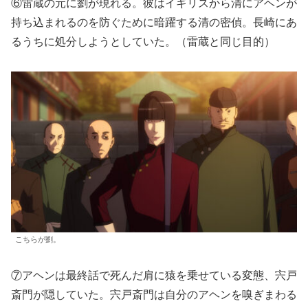
⑥雷蔵の元に劉が現れる。彼はイギリスから清にアヘンが
持ち込まれるのを防ぐために暗躍する清の密偵。長崎にあ
るうちに処分しようとしていた。（雷蔵と同じ目的）
こちらが劉。
⑦アヘンは最終話で死んだ肩に猿を乗せている変態、宍戸
斎門が隠していた。宍戸斎門は自分のアヘンを嗅ぎまわる