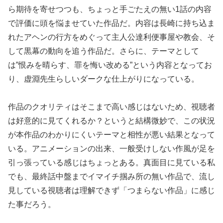
ら期待を寄せつつも、ちょっと手ごたえの無い1話の内容
で評価に頭を悩ませていた作品だ。内容は長崎に持ち込ま
れたアヘンの行方をめぐって主人公達利便事屋や教会、そ
して黒幕の動向を追う作品だ。さらに、テーマとして
は”恨みを晴らす、罪を悔い改める”という内容となってお
り、虚淵先生らしいダークな仕上がりになっている。
作品のクオリティはそこまで高い感じはないため、視聴者
は好意的に見てくれるか？というと結構微妙で、この状況
が本作品のわかりにくいテーマと相性が悪い結果となって
いる。アニメーションの出来、一般受けしない作風が足を
引っ張っている感じはちょっとある。真面目に見ている私
でも、最終話中盤までイマイチ掴み所の無い作品で、流し
見している視聴者は理解できず「つまらない作品」に感じ
た事だろう。