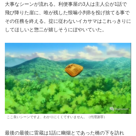
大事なシーンが流れる。利便事屋の3人は主人公が1話で
飛び降りた崖に、唯が残した恨噛小判Bを投げ捨てる事で
その任務を終える。掟に従わないイカサマはこれっきりに
してほしいと惣二が嬉しそうにぼやいていた。
ここ良いシーンですよ、わかりにくくてすいません。（代理謝罪）
最後の最後に雷蔵は1話に幽烟とであった橋の下を訪れ