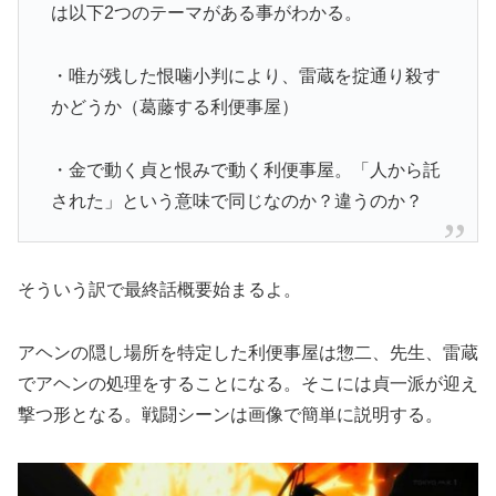
は以下2つのテーマがある事がわかる。
・唯が残した恨噛小判により、雷蔵を掟通り殺す
かどうか（葛藤する利便事屋）
・金で動く貞と恨みで動く利便事屋。「人から託
された」という意味で同じなのか？違うのか？
そういう訳で最終話概要始まるよ。
アヘンの隠し場所を特定した利便事屋は惣二、先生、雷蔵
でアヘンの処理をすることになる。そこには貞一派が迎え
撃つ形となる。戦闘シーンは画像で簡単に説明する。