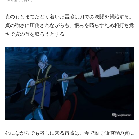
突き刺して殺す。
貞のもとまでたどり着いた雷蔵は刀での決闘を開始する。
貞の強さに圧倒されながらも、恨みを晴らすため相打ち覚
悟で貞の首を取ろうとする。
死にながらでも殺しに来る雷蔵は、金で動く価値観の貞に