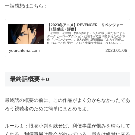
一話感想はこちら：
【2023冬アニメ】REVENGER リベンジャー
【1話感想・評価】
「その罪、その咎、悔い改めよ」５人の殺し屋たちによる
ダークヒーローアクションと銘打って送り出されたのが本
作『リベンジャー』。5人の殺し屋組織は「よろず利便事
(りべんごと)引受け」という生業で生活をしているらし
い。ここに主人公の雷蔵が加わることとなる。復讐者とし
yourcriteria.com
2023.01.06
てのリベンジと利便事をかけて利便事er（リベンジャー）
ということだろうか。虚淵じゃなくて西尾維新の間違いじ
ゃないのか？
最終話概要＋α
最終話の概要の前に、この作品がよく分からなかったであ
ろう視聴者のために簡単にまとめるよ。
ルール１：恨噛小判を残せば、利便事屋が恨みを晴らして
くれる。利便事屋は教会がやっている。裁きは絶対に来る