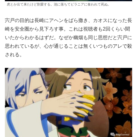
虎とか出て来たけど割愛する。池に落ちてピラニアに食われて死ぬ。
宍戸の目的は長崎にアヘンをばら撒き、カオスになった長
崎を安全圏から見下ろす事。これは視聴者も2回くらい聞
いたからわかるはずだ。なぜか幽烟も同じ思想だと宍戸に
思われているが、心が通じることは無くいつものアレで殺
される。