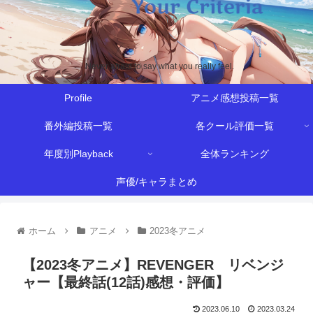
Never afraid to say what you really feel.
Profile
アニメ感想投稿一覧
番外編投稿一覧
各クール評価一覧
年度別Playback
全体ランキング
声優/キャラまとめ
ホーム
アニメ
2023冬アニメ
【2023冬アニメ】REVENGER リベンジ
ャー【最終話(12話)感想・評価】
2023.06.10
2023.03.24