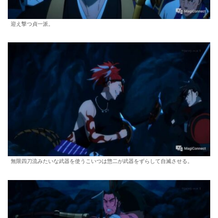
迎え撃つ貞一派。
無限四刀流みたいな武器を使うこいつは惣二が武器をずらして自滅させる。