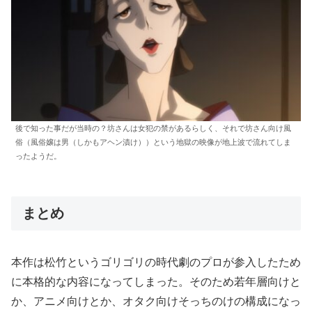
後で知った事だが当時の？坊さんは女犯の禁があるらしく、それで坊さん向け風
俗（風俗嬢は男（しかもアヘン漬け））という地獄の映像が地上波で流れてしま
ったようだ。
まとめ
本作は松竹というゴリゴリの時代劇のプロが参入したため
に本格的な内容になってしまった。そのため若年層向けと
か、アニメ向けとか、オタク向けそっちのけの構成になっ