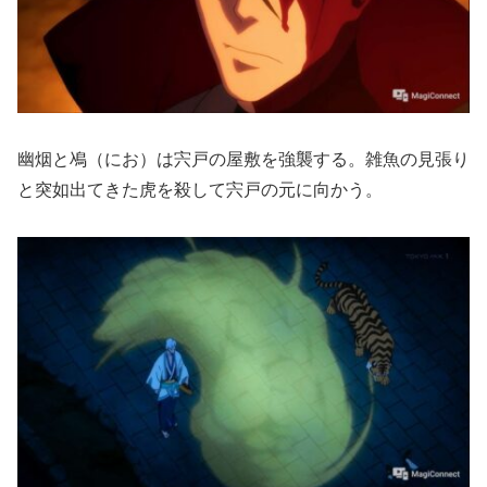
幽烟と鳰（にお）は宍戸の屋敷を強襲する。雑魚の見張り
と突如出てきた虎を殺して宍戸の元に向かう。