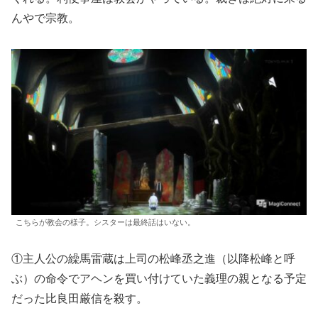
んやで宗教。
こちらが教会の様子。シスターは最終話はいない。
①主人公の繰馬雷蔵は上司の松峰丞之進（以降松峰と呼
ぶ）の命令でアヘンを買い付けていた義理の親となる予定
だった比良田厳信を殺す。