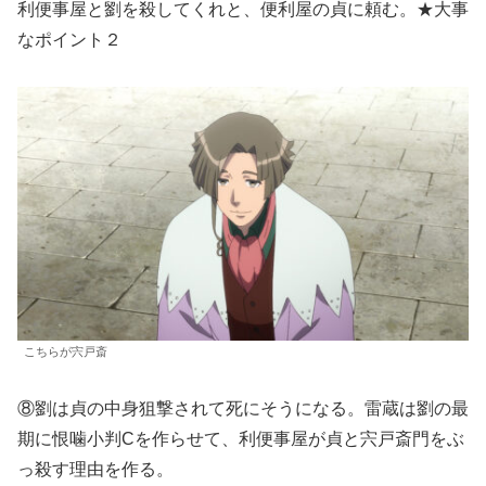
利便事屋と劉を殺してくれと、便利屋の貞に頼む。★大事
なポイント２
こちらが宍戸斎
⑧劉は貞の中身狙撃されて死にそうになる。雷蔵は劉の最
期に恨噛小判Cを作らせて、利便事屋が貞と宍戸斎門をぶ
っ殺す理由を作る。