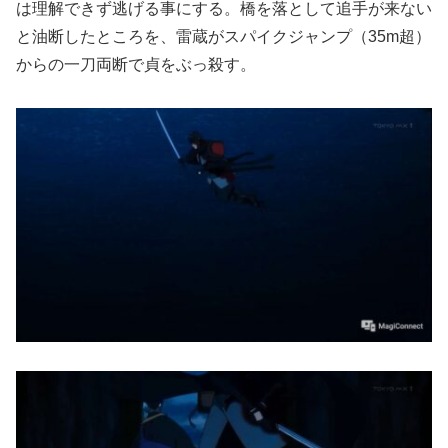
は理解できず逃げる事にする。橋を落として追手が来ない
と油断したところを、雷蔵がスパイクジャンプ（35m超）
からの一刀両断で貞をぶっ殺す。