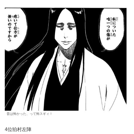
昔は怖かった、って怖スギィ！
4位狛村左陣