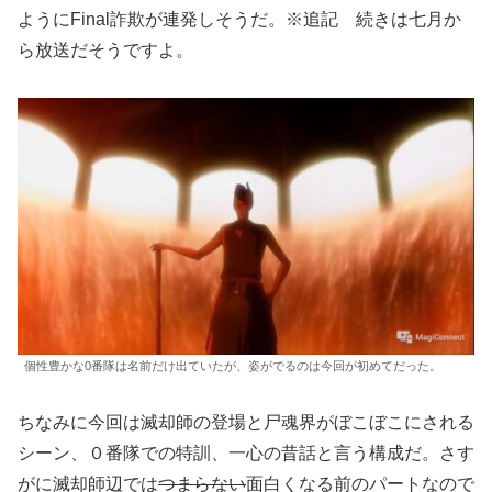
ようにFinal詐欺が連発しそうだ。※追記 続きは七月か
ら放送だそうですよ。
個性豊かな0番隊は名前だけ出ていたが、姿がでるのは今回が初めてだった。
ちなみに今回は滅却師の登場と尸魂界がぼこぼこにされる
シーン、０番隊での特訓、一心の昔話と言う構成だ。さす
がに滅却師辺では
つまらない
面白くなる前のパートなので