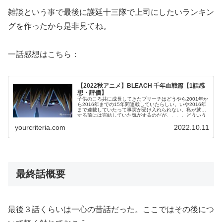
雑談という事で最後に護廷十三隊で上司にしたいランキン
グを作ったから是非見てね。
一話感想はこちら：
【2022秋アニメ】BLEACH 千年血戦篇【1話感
想・評価】
子供のころ共に成長してきたブリーチはどうやら2001年か
ら2016年までの15年間連載していたらしい。いや2016年
まで連載していたって事実が受け入れられない、私が就職
する前には完結していた気がするのだが、、、。どういう
わけかBLEACH最終章が突如アニメ化、これまでアニメ化
yourcriteria.com
2022.10.11
してきたしそろそろ完結編行っておきますか！という気合
を感じる。アニメオリジナルが入ってくることも無いだろ
うしストレスなく見ることが出来そうだ。
最終話概要
最後３話くらいは一心の昔話だった。ここではその後につ