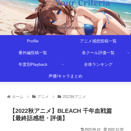
Never afraid to say what you really feel.
Profile
アニメ感想投稿一覧
番外編投稿一覧
各クール評価一覧
年度別Playback
全体ランキング
声優/キャラまとめ
ホーム
アニメ
2022秋アニメ
【2022秋アニメ】BLEACH 千年血戦篇
【最終話感想・評価】
2023.06.10
2022.12.30