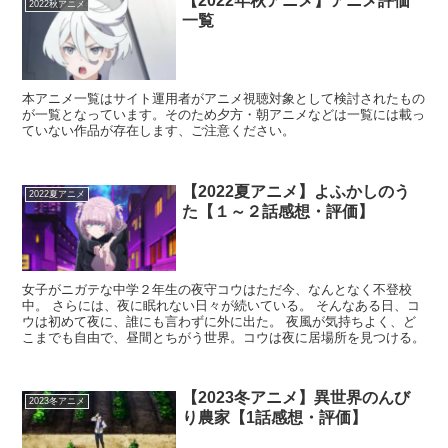
【2022年秋アニメ】アニメ評価
2022秋アニメ
一覧
本アニメ一覧はサイト運用者がアニメ視聴対象として検討されたもの
が一覧となっています。そのため夕方・朝アニメなどは一覧には載っ
ていない作品が存在します、ご注意ください。
【2022夏アニメ】よふかしのう
2022夏アニメ
た【１～２話感想・評価】
女子がニガテな中学２年生の夜守コウはただ今、なんとなく不登校
中。 さらには、夜に眠れない日々が続いている。 そんなある日、コ
ウは初めて夜に、誰にも言わずに外に出た。 夜風が気持ちよく、ど
こまでも自由で、昼間とちがう世界。コウは夜に居場所を見つける。
【2023冬アニメ】異世界のんび
2023冬アニメ
り農家【1話感想・評価】