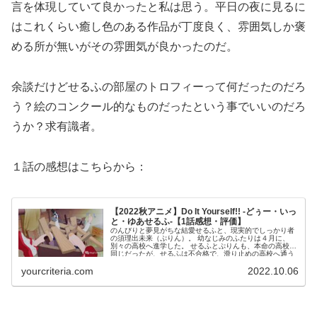
言を体現していて良かったと私は思う。平日の夜に見るに
はこれくらい癒し色のある作品が丁度良く、雰囲気しか褒
める所が無いがその雰囲気が良かったのだ。
余談だけどせるふの部屋のトロフィーって何だったのだろ
う？絵のコンクール的なものだったという事でいいのだろ
うか？求有識者。
１話の感想はこちらから：
【2022秋アニメ】Do It Yourself!! -どぅー・いっ
と・ゆあせるふ-【1話感想・評価】
のんびりと夢見がちな結愛せるふと、現実的でしっかり者
の須理出未来（ぷりん）。 幼なじみのふたりは４月に、
別々の高校へ進学した。 せるふとぷりんも、本命の高校は
同じだったが、せるふは不合格で、滑り止めの高校へ通う
ことになったのである。 ある朝、せるふは、登校中に自転
yourcriteria.com
2022.10.06
車を壊してしまい、途方に暮れていた所を、同じ学校の先
輩の矢差暮礼（くれい）に助けられる。 手際よく自転車を
修理したくれいは、ＤＩＹ部の部長だった。 せるふは、Ｄ
ＩＹ部存続のため、人数会わせで入部することになる。
「ＤＩＹってどういう意味なんですか？」