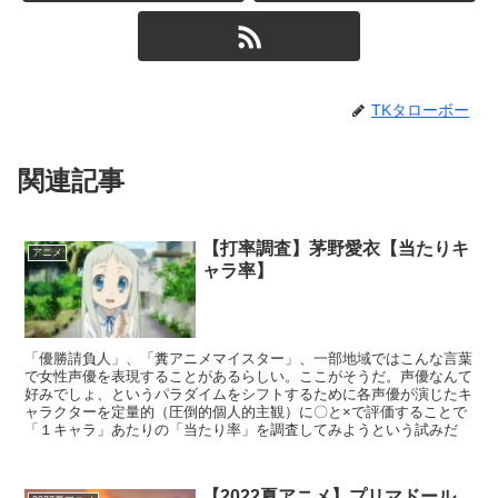
TKタローボー
関連記事
【打率調査】茅野愛衣【当たりキ
アニメ
ャラ率】
「優勝請負人」、「糞アニメマイスター」、一部地域ではこんな言葉
で女性声優を表現することがあるらしい。ここがそうだ。声優なんて
好みでしょ、というパラダイムをシフトするために各声優が演じたキ
ャラクターを定量的（圧倒的個人的主観）に〇と×で評価することで
「１キャラ」あたりの「当たり率」を調査してみようという試みだ
【2022夏アニメ】プリマドール