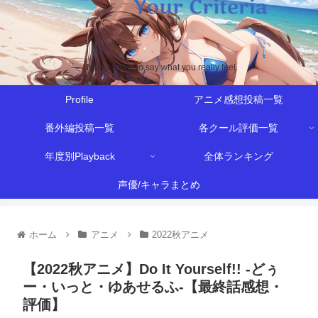
Never afraid to say what you really feel.
Profile
アニメ感想投稿一覧
番外編投稿一覧
各クール評価一覧
年度別Playback
全体ランキング
声優/キャラまとめ
ホーム
アニメ
2022秋アニメ
【2022秋アニメ】Do It Yourself!! -どぅ
ー・いっと・ゆあせるふ-【最終話感想・
評価】