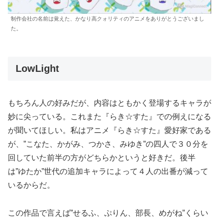
制作会社の名前は覚えた、かなり高クォリティのアニメをありがとうございまし
た。
LowLight
もちろん人の好みだが、内容はともかく登場するキャラが
妙に尖っている。これまた『らき☆すた』での例えになる
が聞いてほしい。私はアニメ『らき☆すた』愛好家である
が、”こなた、かがみ、つかさ、みゆき”の四人で３０分を
回していた前半の方がどちらかというと好きだ。後半
は”ゆたか”世代の追加キャラによって４人の出番が減って
いるからだ。
この作品で言えば”せるふ、ぷりん、部長、めがね”くらい