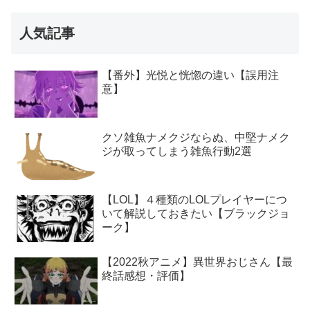
人気記事
【番外】光悦と恍惚の違い【誤用注
意】
クソ雑魚ナメクジならぬ、中堅ナメク
ジが取ってしまう雑魚行動2選
【LOL】４種類のLOLプレイヤーにつ
いて解説しておきたい【ブラックジョ
ーク】
【2022秋アニメ】異世界おじさん【最
終話感想・評価】