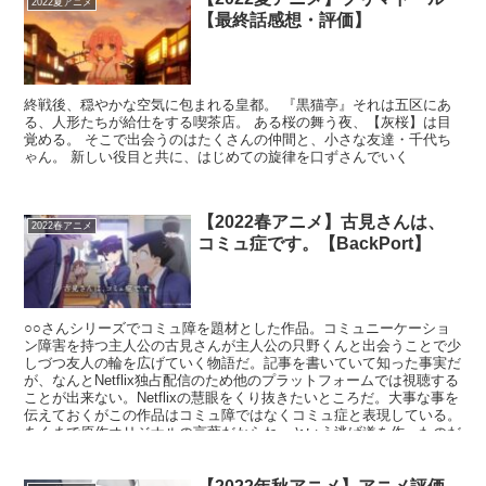
2022夏アニメ
【最終話感想・評価】
終戦後、穏やかな空気に包まれる皇都。 『黒猫亭』それは五区にあ
る、人形たちが給仕をする喫茶店。 ある桜の舞う夜、【灰桜】は目
覚める。 そこで出会うのはたくさんの仲間と、小さな友達・千代ち
ゃん。 新しい役目と共に、はじめての旋律を口ずさんでいく
【2022春アニメ】古見さんは、
2022春アニメ
コミュ症です。【BackPort】
○○さんシリーズでコミュ障を題材とした作品。コミュニーケーショ
ン障害を持つ主人公の古見さんが主人公の只野くんと出会うことで少
しづつ友人の輪を広げていく物語だ。記事を書いていて知った事実だ
が、なんとNetflix独占配信のため他のプラットフォームでは視聴する
ことが出来ない。Netflixの慧眼をくり抜きたいところだ。大事な事を
伝えておくがこの作品はコミュ障ではなくコミュ症と表現している。
あくまで原作オリジナルの言葉だからね、という逃げ道を作ったのだ
ろうか。