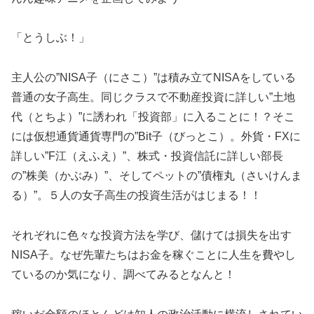
「とうしぶ！」
主人公の”NISA子（にさこ）”は積み立てNISAをしている
普通の女子高生。同じクラスで不動産投資に詳しい”土地
代（とちよ）”に誘われ「投資部」に入ることに！？そこ
には仮想通貨通貨専門の”Bit子（びっとこ）。外貨・FXに
詳しい”F江（えふえ）”、株式・投資信託に詳しい部長
の”株美（かぶみ）”、そしてペットの”債権丸（さいけんま
る）”。５人の女子高生の投資生活がはじまる！！
それぞれに色々な投資方法を学び、儲けては損失を出す
NISA子。なぜ先輩たちはお金を稼ぐことに人生を費やし
ているのか気になり、調べてみるとなんと！