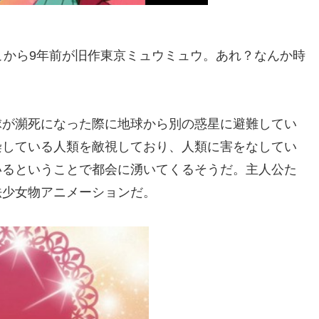
こから9年前が旧作東京ミュウミュウ。あれ？なんか時
球が瀕死になった際に地球から別の惑星に避難してい
染している人類を敵視しており、人類に害をなしてい
いるということで都会に湧いてくるそうだ。主人公た
法少女物アニメーションだ。