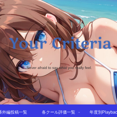
Never afraid to say what you really feel.
番外編投稿一覧
各クール評価一覧
年度別Playbac