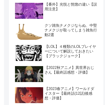
【番外】光悦と恍惚の違い【誤
用注意】
クソ雑魚ナメクジならぬ、中堅
ナメクジが取ってしまう雑魚行
動2選
【LOL】４種類のLOLプレイヤ
ーについて解説しておきたい
【ブラックジョーク】
【2022秋アニメ】異世界おじ
さん【最終話感想・評価】
【2023春アニメ】ワールドダ
イスター【最終話(12話)後感
想・評価】