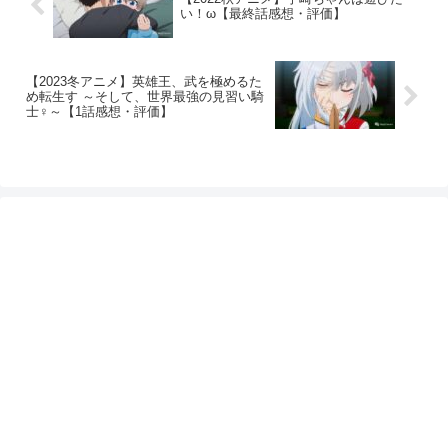
い！ω【最終話感想・評価】
【2023冬アニメ】英雄王、武を極めるた
め転生す ～そして、世界最強の見習い騎
士♀～【1話感想・評価】