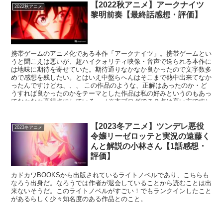
【2022秋アニメ】アークナイツ
2022秋アニメ
黎明前奏【最終話感想・評価】
携帯ゲームのアニメ化である本作「アークナイツ」。携帯ゲームとい
うと聞こえは悪いが、超ハイクォリティ映像・音声で送られる本作に
は地味に期待を寄せていた。期待通りなかなか良かったので文字数多
めで感想を残したい。とはいえ中盤らへんはそこまで熱中出来てなか
ったんですけどね、、、 この作品のような、正解はあったのか・ど
うすれば良かったのかをテーマとした作品は私の好みというのもあっ
てなかなか高得点にしている。（※本ブログで７２点は高い方です）
【2023冬アニメ】ツンデレ悪役
2023冬アニメ
令嬢リーゼロッテと実況の遠藤く
んと解説の小林さん【1話感想・
評価】
カドカワBOOKSから出版されているライトノベルであり、こちらも
なろう出身だ。なろうでは作者が退会していることから読むことは出
来ないそうだ。このライトノベルがすごい！でもランクインしたこと
があるらしく少々知名度のある作品とのこと。