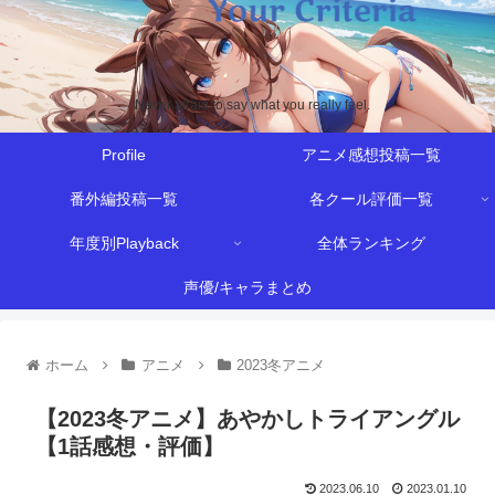
Never afraid to say what you really feel.
Profile
アニメ感想投稿一覧
番外編投稿一覧
各クール評価一覧
年度別Playback
全体ランキング
声優/キャラまとめ
ホーム
アニメ
2023冬アニメ
【2023冬アニメ】あやかしトライアングル
【1話感想・評価】
2023.06.10
2023.01.10