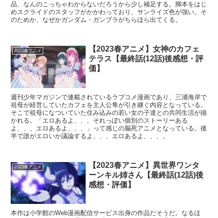
品、なんのこっちゃわからないだろうから少し補足する。脚本をはじ
めスクライドのスタッフがかかわっており、サンライズ色が強い。そ
のためか、なぜかガンダム・ガンプラがちらほら出てくる。
【2023春アニメ】女神のカフェ
2023春アニメ
テラス【最終話(12話)後感想・評
価】
週刊少年マガジンで連載されているラブコメ漫画であり、三浦海岸で
祖母が経営していたカフェを主人公隼が引き継ぐ内容となっている。
そこで祖母になついていた住み込みの若い女の子達との共同生活が描
かれる。「エロあるよ、、、それっぽい個別のストーリーある
よ、、、エロあるよ、、、」って感じの脳死アニメとなっている。後
半で誰がエロいか議論するよ、、、エロあるよ、、、。
【2023春アニメ】異世界ワンタ
2023春アニメ
ーンキル姉さん【最終話(12話)後
感想・評価】
本作は小学館のWeb漫画配信サービス出身の作品だそうだ。なるほ