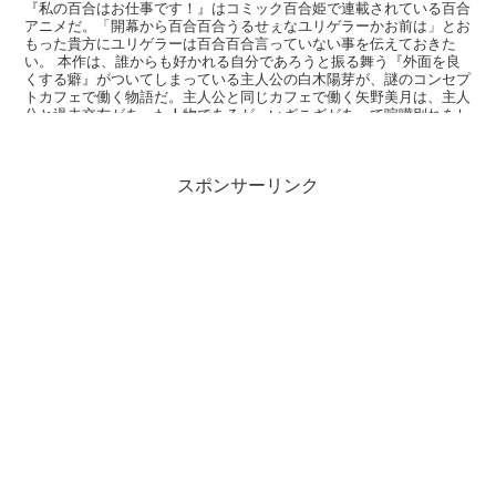
『私の百合はお仕事です！』はコミック百合姫で連載されている百合
アニメだ。「開幕から百合百合うるせぇなユリゲラーかお前は」とお
もった貴方にユリゲラーは百合百合言っていない事を伝えておきた
い。 本作は、誰からも好かれる自分であろうと振る舞う『外面を良
くする癖』がついてしまっている主人公の白木陽芽が、謎のコンセプ
トカフェで働く物語だ。主人公と同じカフェで働く矢野美月は、主人
公と過去交友があった人物であるが、いざこざがあって喧嘩別れをし
ていたため険悪な関係から始まる。そこから徐々に心を開いていき、
最後には百合の花が咲く物語となっている。
スポンサーリンク