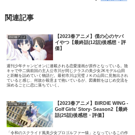
関連記事
【2023春アニメ】僕の心のヤバ
2023春アニメ
イやつ【最終話(12話)後感想・評
価】
週刊少年チャンピオンに連載される恋愛漫画が原作となっている。陰
キャで中二病前回の主人公市川が同じクラスの美少女JKモデル山田
と距離を詰めていく物語だ。最初市川は完璧ＪＫの山田に見無出され
ていると感じ、何故か殺意まで抱いているが、図書館をはじめ交流を
深めるごとに恋に落ちていく。
【2023春アニメ】BIRDIE WING -
2023春アニメ
Golf Girls’ Story- Season2【最終
話(25話)後感想・評価】
「令和のスクライド風美少女プロゴルファー猿」となっているこの作