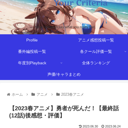
Never afraid to say what you really feel.
Profile
アニメ感想投稿一覧
番外編投稿一覧
各クール評価一覧
年度別Playback
全体ランキング
声優/キャラまとめ
ホーム
アニメ
2023春アニメ
【2023春アニメ】勇者が死んだ！【最終話
(12話)後感想・評価】
2023.06.30
2023.06.24