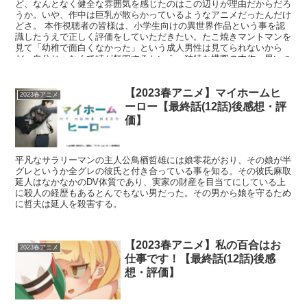
ど、なんとなく健全な雰囲気を感じたのはこの辺りが理由だからだろ
うか。いや、作中は巨乳が散らかっているようなアニメだったんだけ
どさ。 本作視聴者の皆様は、小学生向けの異世界作品という事を認
識したうえで正しく評価をしていただきたい。たこ焼きマントマンを
見て「幼稚で面白くなかった」という成人男性は見てられないから
だ。自分じゃなくて姉が無双するという、独特な構図の本作。思いつ
かないけどたまにあるかな、こういう作品。"異世界日常コメディ"捉
えれば、中の下くらいの作品かな、、、詳しく見ていこう。
【2023春アニメ】マイホームヒ
2023春アニメ
ーロー【最終話(12話)後感想・評
価】
平凡なサラリーマンの主人公鳥栖哲雄には娘零花がおり、その娘が半
グレというか全グレの彼氏と付き合っている事を知る。その彼氏麻取
延人はなかなかのDV体質であり、実家の財産を目当てにしている上
に殺人の経歴もあるとんでもない男だった。その男から娘を守るため
に哲夫は延人を殺害する。
【2023春アニメ】私の百合はお
2023春アニメ
仕事です！【最終話(12話)後感
想・評価】