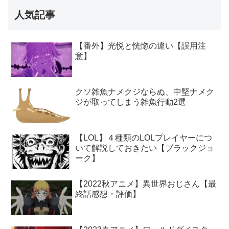
人気記事
【番外】光悦と恍惚の違い【誤用注
意】
クソ雑魚ナメクジならぬ、中堅ナメク
ジが取ってしまう雑魚行動2選
【LOL】４種類のLOLプレイヤーにつ
いて解説しておきたい【ブラックジョ
ーク】
【2022秋アニメ】異世界おじさん【最
終話感想・評価】