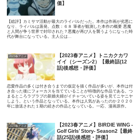
価】
【総評】カミサマ活動が最大のライバルだった。本作は作画が劣悪に
なり、ライバルは蒸発。点数：６８ 筆者が観測した本作の概要 悪魔
と人間が争う世界で封印された？悪魔が再び人を襲うようになった時
代が舞台になっている。主人公は...
【2023春アニメ】トニカクカワ
2023春アニメ
イイ（シーズン2）【最終話(12
話)後感想・評価】
恋愛作品の多くは付き合うまでの仮定を描く作品が多いが、本作は付
き合った後にフォーカスを当てていることが特徴的な作品である。つ
まるところラブラブの新婚夫婦がイチャついている姿を見てニヤニヤ
しよう。という作品となっている。本作は人気があったのか２０２０
年に放送された１期の続きの作品となっている。一応、漫画原作。
【2023春アニメ】BIRDIE WING -
2023春アニメ
Golf Girls’ Story- Season2【最終
話(25話)後感想・評価】