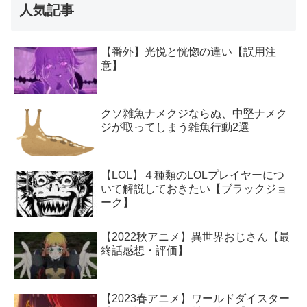
人気記事
【番外】光悦と恍惚の違い【誤用注
意】
クソ雑魚ナメクジならぬ、中堅ナメク
ジが取ってしまう雑魚行動2選
【LOL】４種類のLOLプレイヤーにつ
いて解説しておきたい【ブラックジョ
ーク】
【2022秋アニメ】異世界おじさん【最
終話感想・評価】
【2023春アニメ】ワールドダイスター