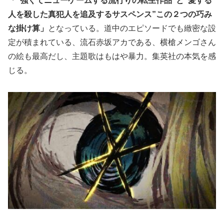
「”強くてニューゲームする流行りの転生作品”と”愛する
人を殺した真犯人を追及するサスペンス”この２つの巧み
な掛け算」
となっている。道中のエピソードでも緻密な設
定が積まれている、流石赤坂アカである、横槍メンゴさん
の絵も最高だし、主題歌はもはや暴力。集英社の本気を感
じる。