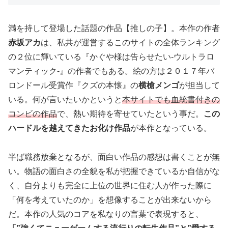
満を持して登場した話題の作品【推しの子】。本作の作者
赤坂アカ
は、私共が運営するこのサイトの全体ランキング
の２位に輝いている『かぐや様は告らせたい-ウルトラロ
マンティック-』の作者でもある。絵の方は２０１７年バ
ロンドール受賞作『クズの本懐』の
横槍メンゴ
が担当して
いる。何が言いたいかというと
本サイトでも血統書付きの
コンビの作品
で、熱い期待を寄せていたという事だ。
この
ハードルを越えてきたお化け作品
が本作となっている。
半ば職務放棄となるが、面白い作品の感想は書くことが無
い。物語の面白さの全貌を私が把握できているか自信がな
く、自分よりも完全に上位の世界に住む人が作った際に
「何を考えていたのか」を想像することが出来ないから
だ。本作の人気のコアを私なりの言葉で表現すると、