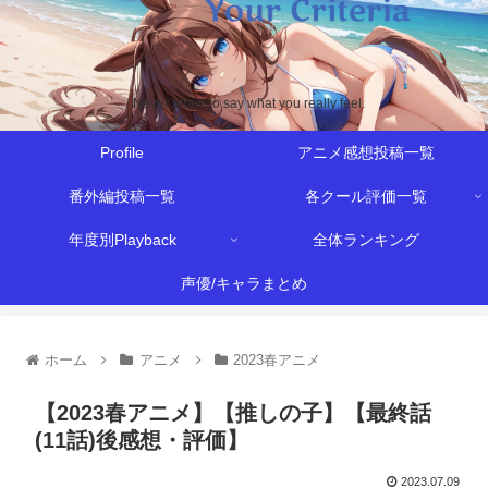
Never afraid to say what you really feel.
Profile
アニメ感想投稿一覧
番外編投稿一覧
各クール評価一覧
年度別Playback
全体ランキング
声優/キャラまとめ
ホーム
アニメ
2023春アニメ
【2023春アニメ】【推しの子】【最終話
(11話)後感想・評価】
2023.07.09