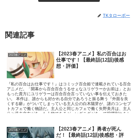
TKタローボー
関連記事
【2023春アニメ】私の百合はお
2023春アニメ
仕事です！【最終話(12話)後感
想・評価】
『私の百合はお仕事です！』はコミック百合姫で連載されている百合
アニメだ。「開幕から百合百合うるせぇなユリゲラーかお前は」とお
もった貴方にユリゲラーは百合百合言っていない事を伝えておきた
い。 本作は、誰からも好かれる自分であろうと振る舞う『外面を良
くする癖』がついてしまっている主人公の白木陽芽が、謎のコンセプ
トカフェで働く物語だ。主人公と同じカフェで働く矢野美月は、主人
公と過去交友があった人物であるが、いざこざがあって喧嘩別れをし
ていたため険悪な関係から始まる。そこから徐々に心を開いていき、
最後には百合の花が咲く物語となっている。
【2023春アニメ】勇者が死ん
2023春アニメ
だ！【最終話(12話)後感想・評