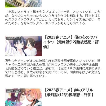
「令和のスクライド風美少女プロゴルファー猿」となっているこの作
品、なんのこっちゃわからないだろうから少し補足する。脚本をはじ
めスクライドのスタッフがかかわっており、サンライズ色が強い。そ
のためか、なぜかガンダム・ガンプラがちらほら出てくる。
【2023春アニメ】僕の心のヤバ
2023春アニメ
イやつ【最終話(12話)後感想・評
価】
週刊少年チャンピオンに連載される恋愛漫画が原作となっている。陰
キャで中二病前回の主人公市川が同じクラスの美少女JKモデル山田
と距離を詰めていく物語だ。最初市川は完璧ＪＫの山田に見無出され
ていると感じ、何故か殺意まで抱いているが、図書館をはじめ交流を
深めるごとに恋に落ちていく。
【2023春アニメ】絆のアリル
2023春アニメ
【最終話(12話)後感想・評価】