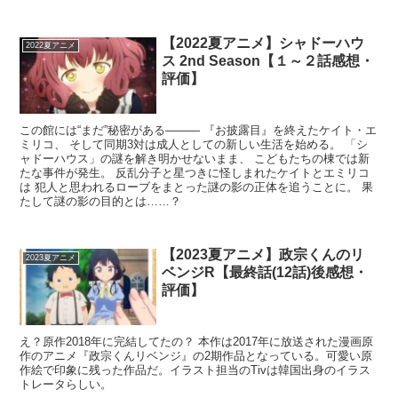
【2022夏アニメ】シャドーハウ
2022夏アニメ
ス 2nd Season【１～２話感想・
評価】
この館には“まだ”秘密がある――― 『お披露目』を終えたケイト・エ
ミリコ、 そして同期3対は成人としての新しい生活を始める。 「シ
ャドーハウス」の謎を解き明かせないまま、 こどもたちの棟では新
たな事件が発生。 反乱分子と星つきに怪しまれたケイトとエミリコ
は 犯人と思われるローブをまとった謎の影の正体を追うことに。 果
たして謎の影の目的とは……？
【2023夏アニメ】政宗くんのリ
2023夏アニメ
ベンジR【最終話(12話)後感想・
評価】
え？原作2018年に完結してたの？ 本作は2017年に放送された漫画原
作のアニメ『政宗くんリベンジ』の2期作品となっている。可愛い原
作絵で印象に残った作品だ。イラスト担当のTivは韓国出身のイラス
トレータらしい。