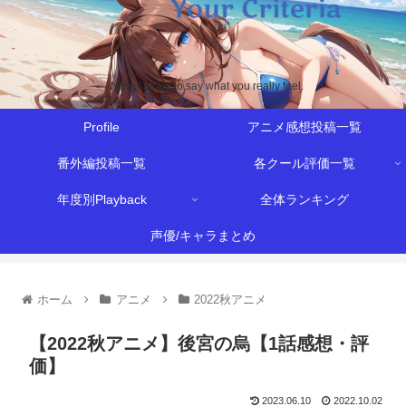
Never afraid to say what you really feel.
Profile
アニメ感想投稿一覧
番外編投稿一覧
各クール評価一覧
年度別Playback
全体ランキング
声優/キャラまとめ
ホーム
アニメ
2022秋アニメ
【2022秋アニメ】後宮の烏【1話感想・評
価】
2023.06.10
2022.10.02