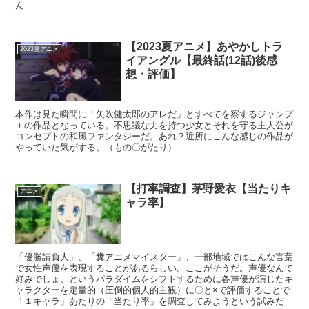
ん...
【2023夏アニメ】あやかしトラ
2023夏アニメ
イアングル【最終話(12話)後感
想・評価】
本作は見た瞬間に「矢吹健太郎のアレだ」とすべてを察するジャンプ
＋の作品となっている。不思議な力を持つ少女とそれを守る主人公が
コンセプトの和風ファンタジーだ。あれ？近所にこんな感じの作品が
やっていた気がする。（もの〇がたり）
【打率調査】茅野愛衣【当たりキ
アニメ
ャラ率】
「優勝請負人」、「糞アニメマイスター」、一部地域ではこんな言葉
で女性声優を表現することがあるらしい。ここがそうだ。声優なんて
好みでしょ、というパラダイムをシフトするために各声優が演じたキ
ャラクターを定量的（圧倒的個人的主観）に〇と×で評価することで
「１キャラ」あたりの「当たり率」を調査してみようという試みだ