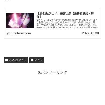
【2022秋アニメ】後宮の烏【最終話感想・評
価】
1話もしくは2話完結で超常現象を烏妃が解決していくよう
な物語だったが、かなり見やすくて良い作品だった。死
者、亡者にも優しいと言われた烏妃が「私にはこれしか出
来ない」と吐き捨てたシーンをみてカッコイイと思ったの
は私だけでは無いはずだ。可愛い、カッコイイ、可愛いの
yourcriteria.com
2022.12.30
三拍子で期待以上の結果を残してくれた烏妃(ニャンニャ
ン)について感想を綴らせて欲しい。
2022秋アニメ
アニメ
スポンサーリンク