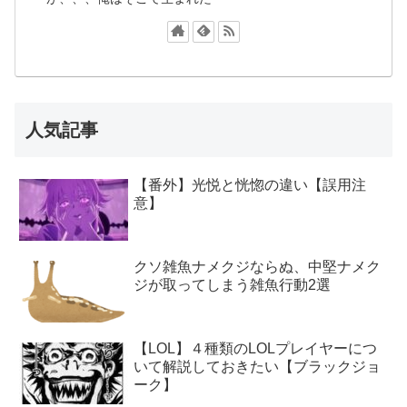
人気記事
【番外】光悦と恍惚の違い【誤用注
意】
クソ雑魚ナメクジならぬ、中堅ナメク
ジが取ってしまう雑魚行動2選
【LOL】４種類のLOLプレイヤーにつ
いて解説しておきたい【ブラックジョ
ーク】