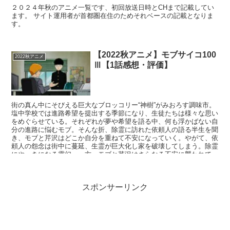
２０２４年秋のアニメ一覧です、初回放送日時とCHまで記載してい
ます。 サイト運用者が首都圏在住のためそれベースの記載となりま
す。
【2022秋アニメ】モブサイコ100
2022秋アニメ
Ⅲ【1話感想・評価】
街の真ん中にそびえる巨大なブロッコリー“神樹”がみおろす調味市。
塩中学校では進路希望を提出する季節になり、生徒たちは様々な思い
をめぐらせている。それぞれが夢や希望を語る中、何も浮かばない自
分の進路に悩むモブ。そんな折、除霊に訪れた依頼人の語る半生を聞
き、モブと芹沢はどこか自分を重ねて不安になっていく。やがて、依
頼人の怨念は街中に蔓延、生霊が巨大化し家を破壊してしまう。除霊
にやっきになる霊幻…一方、モブと芹沢はさらなる不安に襲われて
——！？
スポンサーリンク