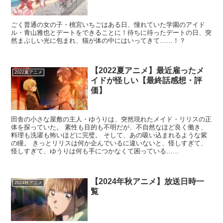
ごく普通の女の子・桃宮いちごはある日、憧れていた学園のアイド
ル・青山雅也とデートをできることに！待ちに待ったデートの日、突
然まぶしい光に包まれ、猫が体の中にはいってきて……！？
【2022夏アニメ】最近雇ったメ
2022夏アニメ
イドが怪しい【最終話感想・評
価】
田舎の小さな屋敷の主人・ゆうりは、突然現れたメイド・リリスの正
体を探っていた。 素性も目的も不明だが、不自然なほど良く働き、
料理も洗濯も怖いほどに完璧。 そして、あの吸い込まれるような紫
の瞳。 きっとリリスは何か企んでいるに違いないと、怪しすぎて、
怪しすぎて、ゆうりは何も手につかなくて困っている……
【2024年秋アニメ】放送日時一
2024秋アニメ
覧