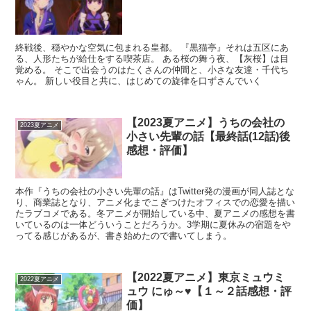
終戦後、穏やかな空気に包まれる皇都。 『黒猫亭』それは五区にあ
る、人形たちが給仕をする喫茶店。 ある桜の舞う夜、【灰桜】は目
覚める。 そこで出会うのはたくさんの仲間と、小さな友達・千代ち
ゃん。 新しい役目と共に、はじめての旋律を口ずさんでいく
【2023夏アニメ】うちの会社の
2023夏アニメ
小さい先輩の話【最終話(12話)後
感想・評価】
本作『うちの会社の小さい先輩の話』はTwitter発の漫画が同人誌とな
り、商業誌となり、アニメ化までこぎつけたオフィスでの恋愛を描い
たラブコメである。冬アニメが開始している中、夏アニメの感想を書
いているのは一体どういうことだろうか。3学期に夏休みの宿題をや
ってる感じがあるが、書き始めたので書いてしまう。
【2022夏アニメ】東京ミュウミ
2022夏アニメ
ュウ にゅ～♥【１～２話感想・評
価】