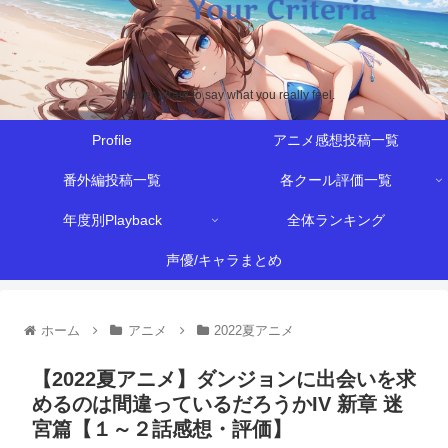
Never afraid to say what you really feel.
Profile
アニメ感想投稿一覧
番外編投稿一覧
各クール評価一覧
年度別Playback
全体ランキング
声優/キャラまとめ
ホーム
アニメ
2022夏アニメ
【2022夏アニメ】ダンジョンに出会いを求
めるのは間違っているだろうかIV 新章 迷
宮篇【１～２話感想・評価】