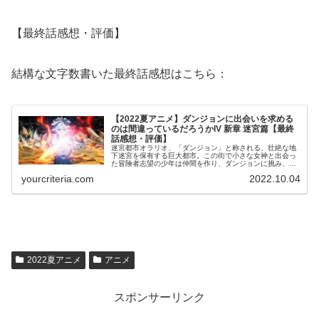
【最終話感想・評価】
結構な文字数書いた最終話感想はこちら：
【2022夏アニメ】ダンジョンに出会いを求める
のは間違っているだろうかIV 新章 迷宮篇【最終
話感想・評価】
迷宮都市オラリオ、「ダンジョン」と称される、壮絶な地
下迷宮を保有する巨大都市。この街で小さな女神と出会っ
た冒険者志望の少年は仲間を作り、ダンジョンに挑み、多
くの死地を潜り抜けさらなる昇格＜ランクアップ＞を遂げ
yourcriteria.com
2022.10.04
ていた。
2022夏アニメ
アニメ
スポンサーリンク