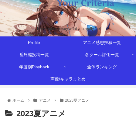
Never afraid to say what you really feel.
Profile
アニメ感想投稿一覧
番外編投稿一覧
各クール評価一覧
年度別Playback
全体ランキング
声優/キャラまとめ
ホーム
アニメ
2023夏アニメ
2023夏アニメ