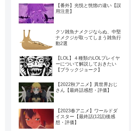
【番外】光悦と恍惚の違い【誤
用注意】
クソ雑魚ナメクジならぬ、中堅
ナメクジが取ってしまう雑魚行
動2選
【LOL】４種類のLOLプレイヤ
ーについて解説しておきたい
【ブラックジョーク】
【2022秋アニメ】異世界おじ
さん【最終話感想・評価】
【2023春アニメ】ワールドダ
イスター【最終話(12話)後感
想・評価】