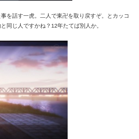
た事を話す一虎。二人で東卍を取り戻すぞ。とカッコ
と同じ人ですかね？12年たてば別人か。