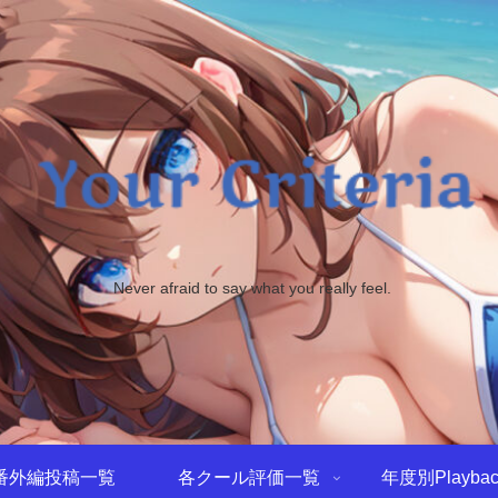
Never afraid to say what you really feel.
番外編投稿一覧
各クール評価一覧
年度別Playbac