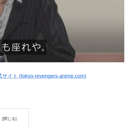
okyo-revengers-anime.com)
次