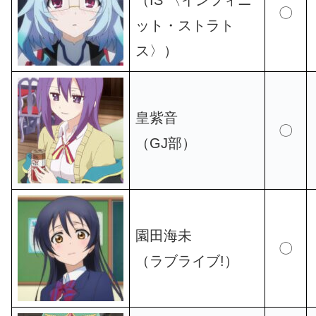
〇
ット・ストラト
ス〉）
皇紫音
〇
（GJ部）
園田海未
〇
（ラブライブ!）