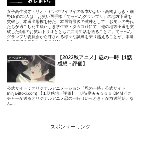
女子高生漫才トリオ・ヤングワイワイの阪本やよい・高橋よもぎ・細
野ゆずの3人は、お笑い選手権「てっぺんグランプリ」の地方予選を
突破し、本選出場権を得た。本選前最後の試練として、お笑いの先代
たちが過ごした由緒正しき学生寮・タカコ荘にて、他の地方予選を突
破した4組のお笑いトリオとともに共同生活を送ることに。てっぺん
グランプリ委員会から課される様々な試練を乗り越えることが、本選
出場最後の条件となるのだが――!?
【2022秋アニメ】忍の一時【1話
2022秋アニメ
感想・評価】
公式サイト：オリジナルアニメーション「忍の一時」公式サイト
(ninja-ittoki.com) 【１話感想・評価】 期待度★★☆☆☆ DMMピク
チャーが送るオリジナルアニメ忍の一時（いっとき）が放送開始、な
ん...
スポンサーリンク