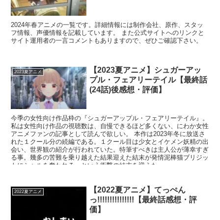
2024年春アニメの一覧です。詳細情報には制作会社、原作、スタッ
フ情報、声優情報を記載しています。 また公式サイトへのリンクと
サイト運用者の一言コメントもありますので、ぜひご確認下さい。
【2023夏アニメ】シュガーアッ
2023夏アニメ
プル・フェアリーテイル【最終話
(24話)後感想・評価】
今季の女性向け作品枠の『シュガーアップル・フェアリーテイル』。
私は女性向け作品の視聴数は、自慢できるほど多くない、にわか女性
アニメファンの記事として読んで欲しい。 本作は2023年冬に放送さ
れた１クール分の続編である。１クール目は少女とイケメン妖精の出
会い、世界観の紹介が行われていた。特筆すべきは主人公が薄幸すぎ
る事。幾多の苦難を乗り越えた結果迎えた結末が発情泥棒猫ブリジッ
トにシャルを奪われる、という衝撃の結末を迎えた。
【2022夏アニメ】てっぺん
2022夏アニメ
っ!!!!!!!!!!!!!!!【最終話感想・評
価】