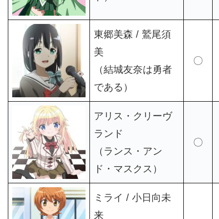
東郷美森 / 鷲尾須
美
〇
（結城友奈は勇者
である）
アリス・クリーヴ
ランド
〇
（ランス・アン
ド・マスクス）
ミライ / 小日向未
来