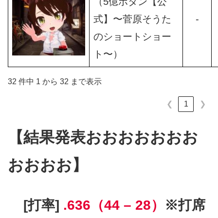
（5億ボタン【公
式】〜菅原そうた
-
のショートショー
ト〜）
32 件中 1 から 32 まで表示
1
❮
❯
【結果発表おおおおおおお
おおおお】
[打率]
.636（44 – 28）
※打席