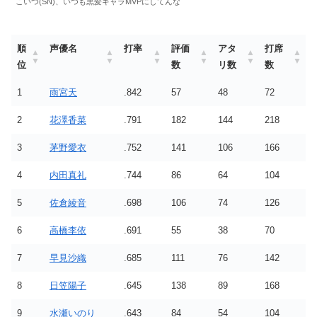
こいつ(SN)、いつも黒髪キャラMVPにしてんな
順
声優名
打率
評価
アタ
打席
位
数
リ数
数
1
雨宮天
.842
57
48
72
2
花澤香菜
.791
182
144
218
3
茅野愛衣
.752
141
106
166
4
内田真礼
.744
86
64
104
5
佐倉綾音
.698
106
74
126
6
高橋李依
.691
55
38
70
7
早見沙織
.685
111
76
142
8
日笠陽子
.645
138
89
168
9
水瀬いのり
.643
84
54
104