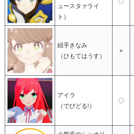
〇
ュースタァライ
ト）
紐手きなみ
×
（ひもてはうす）
アイラ
〇
（でびどる!）