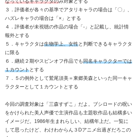
なっているキャラクタの
み対象とする
３．評価者が各々の基準でアタリキャラの場合は「〇」、
ハズレキャラの場合は「×」とする
４．評価者が未視聴の作品の場合「-」と記載し、統計情
報外とする
５．キャラクタは
生物学上、女性
と判断できるキャラクタ
に限る
６．継続２期やスピンオフ作品でも
同名キャラクターでは
１カウント
とする
７．５の例外として鷲尾須美＝東郷美森といった同一キャ
ラクターとして１カウントとする
今回の調査対象は「三森すずこ」だよ。ブシロードの呪い
をかけられた美人声優で主演作品も主題歌作品も結構多い
イメージだ。1986年生まれらしい、結構年上だ。一覧に
して思ったけど、わけわからん３Dアニメ出過ぎだろこの