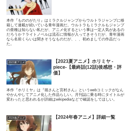
本作『もののがたり』はミラクルジャンプからウルトラジャンプに移
籍して連載が続いている青年漫画だ。ウルトラもミラクルもジャンプ
の亜種は知らない私だが、アニメ化するという事は一定人気があるの
だろうか？ライトノベルは流石に情報が入ってきそうだが、青年漫画
なら名前くらいは聞きそうなものだが、、、初めましての作品だっ
た。
【2023夏アニメ】ホリミヤ -
2023夏アニメ
piece-【最終話(12話)後感想・評
価】
本作『ホリミヤ』は『堀さんと宮村さん』というwebコミックがなん
やかんやしてアニメ化した作品らしい。月刊誌に乗る時にタイトルが
変わったと思われるが詳細はwikipediaなどで確認をしてほしい。
【2024年春アニメ】詳細一覧
2024春アニメ