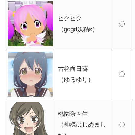
ピクピク
〇
（gdgd妖精s）
古谷向日葵
〇
（ゆるゆり）
桃園奈々生
（神様はじめまし
〇