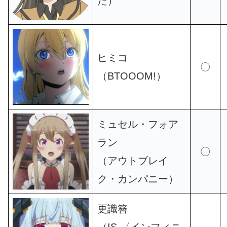
た）
ヒミコ
〇
（BTOOOM!）
ミュセル・フォア
ラン
〇
（アウトブレイ
ク・カンパニー）
更識簪
（IS 〈インフィニ