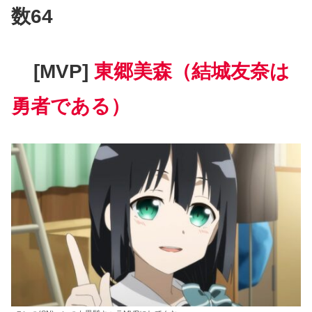
数64
[MVP]
東郷美森（結城友奈は
勇者である）