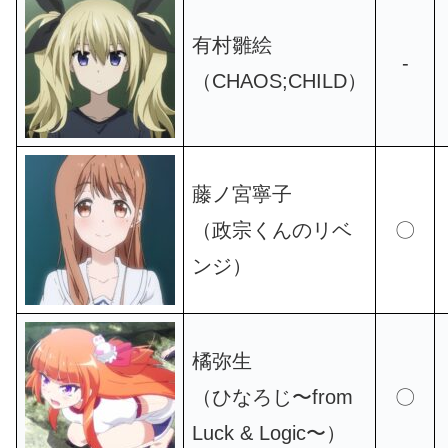
有村雛絵
-
（CHAOS;CHILD）
藤ノ宮寧子
（政宗くんのリベ
〇
ンジ）
橘弥生
（ひなろじ〜from
〇
Luck & Logic〜）