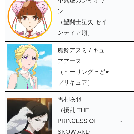
小熊座のシャオリ
ン
-
（聖闘士星矢 セイ
ンティア翔）
風鈴アスミ / キュ
アアース
-
（ヒーリングっど♥
プリキュア）
雪村咲羽
（擾乱 THE
PRINCESS OF
-
SNOW AND