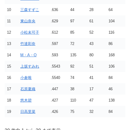
10
三森すずこ
.636
44
28
64
11
東山奈央
.629
97
61
104
12
小松未可子
.612
85
52
116
13
竹達彩奈
.597
72
43
86
14
M・A・O
.593
135
80
168
15
上坂すみれ
.5543
92
51
106
16
小倉唯
.5540
74
41
84
17
石原夏織
.447
38
17
46
18
悠木碧
.427
110
47
138
19
日高里菜
.426
75
32
84