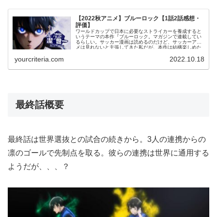
【2022秋アニメ】ブルーロック【1話2話感想・
評価】
ワールドカップで日本に必要なストライカーを養成すると
いうテーマの本作『ブルーロック。マガジンで連載してい
るらしい。サッカー漫画は読めるのだけど、サッカーアニ
メは見れないと主張してきた私だが、本作は結構楽しめた
ので紹介する記事を書くこととする。
yourcriteria.com
2022.10.18
最終話概要
最終話は世界選抜との試合の続きから。3人の連携からの
凛のゴールで先制点を取る。彼らの連携は世界に通用する
ようだが、、、？