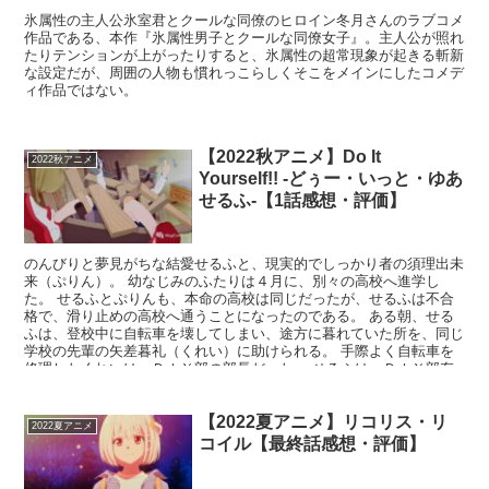
氷属性の主人公氷室君とクールな同僚のヒロイン冬月さんのラブコメ
作品である、本作『氷属性男子とクールな同僚女子』。主人公が照れ
たりテンションが上がったりすると、氷属性の超常現象が起きる斬新
な設定だが、周囲の人物も慣れっこらしくそこをメインにしたコメデ
ィ作品ではない。
【2022秋アニメ】Do It
2022秋アニメ
Yourself!! -どぅー・いっと・ゆあ
せるふ-【1話感想・評価】
のんびりと夢見がちな結愛せるふと、現実的でしっかり者の須理出未
来（ぷりん）。 幼なじみのふたりは４月に、別々の高校へ進学し
た。 せるふとぷりんも、本命の高校は同じだったが、せるふは不合
格で、滑り止めの高校へ通うことになったのである。 ある朝、せる
ふは、登校中に自転車を壊してしまい、途方に暮れていた所を、同じ
学校の先輩の矢差暮礼（くれい）に助けられる。 手際よく自転車を
修理したくれいは、ＤＩＹ部の部長だった。 せるふは、ＤＩＹ部存
続のため、人数会わせで入部することになる。 「ＤＩＹってどうい
う意味なんですか？」
【2022夏アニメ】リコリス・リ
2022夏アニメ
コイル【最終話感想・評価】