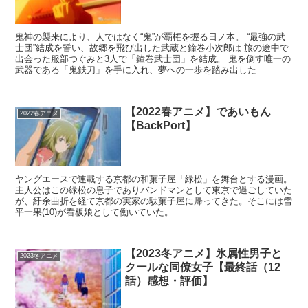
鬼神の襲来により、人ではなく“鬼”が覇権を握る日ノ本。 “最強の武
士団”結成を誓い、故郷を飛び出した武蔵と鐘巻小次郎は 旅の途中で
出会った服部つぐみと3人で「鐘巻武士団」を結成。 鬼を倒す唯一の
武器である「鬼鉄刀」を手に入れ、夢への一歩を踏み出した
【2022春アニメ】であいもん
2022春アニメ
【BackPort】
ヤングエースで連載する京都の和菓子屋「緑松」を舞台とする漫画。
主人公はこの緑松の息子でありバンドマンとして東京で過ごしていた
が、紆余曲折を経て京都の実家の駄菓子屋に帰ってきた。そこには雪
平一果(10)が看板娘として働いていた。
【2023冬アニメ】氷属性男子と
2023冬アニメ
クールな同僚女子【最終話（12
話）感想・評価】