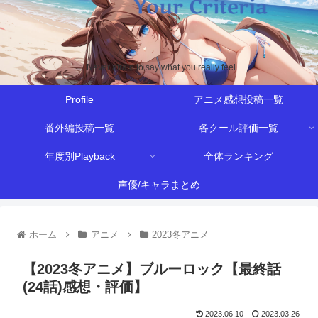
Never afraid to say what you really feel.
Profile
アニメ感想投稿一覧
番外編投稿一覧
各クール評価一覧
年度別Playback
全体ランキング
声優/キャラまとめ
ホーム
アニメ
2023冬アニメ
【2023冬アニメ】ブルーロック【最終話
(24話)感想・評価】
2023.06.10
2023.03.26