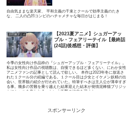
自由気ままな楽天家、 平和主義の千束とクールで効率主義のたき
な、 二人の凸凹コンビのハチャメチャな毎日がはじまる！
【2023夏アニメ】シュガーアッ
2023夏アニメ
プル・フェアリーテイル【最終話
(24話)後感想・評価】
今季の女性向け作品枠の『シュガーアップル・フェアリーテイル』。
私は女性向け作品の視聴数は、自慢できるほど多くない、にわか女性
アニメファンの記事として読んで欲しい。 本作は2023年冬に放送さ
れた１クール分の続編である。１クール目は少女とイケメン妖精の出
会い、世界観の紹介が行われていた。特筆すべきは主人公が薄幸すぎ
る事。幾多の苦難を乗り越えた結果迎えた結末が発情泥棒猫ブリジッ
トにシャルを奪われる、という衝撃の結末を迎えた。
スポンサーリンク