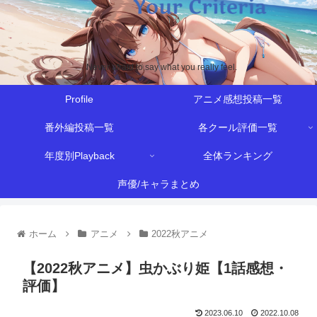
Never afraid to say what you really feel.
Profile
アニメ感想投稿一覧
番外編投稿一覧
各クール評価一覧
年度別Playback
全体ランキング
声優/キャラまとめ
ホーム
アニメ
2022秋アニメ
【2022秋アニメ】虫かぶり姫【1話感想・
評価】
2023.06.10
2022.10.08