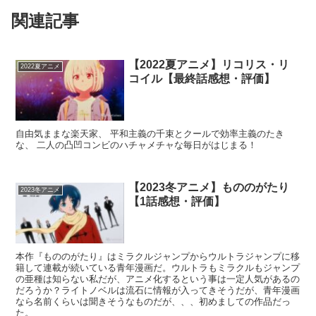
関連記事
【2022夏アニメ】リコリス・リ
2022夏アニメ
コイル【最終話感想・評価】
自由気ままな楽天家、 平和主義の千束とクールで効率主義のたき
な、 二人の凸凹コンビのハチャメチャな毎日がはじまる！
【2023冬アニメ】もののがたり
2023冬アニメ
【1話感想・評価】
本作『もののがたり』はミラクルジャンプからウルトラジャンプに移
籍して連載が続いている青年漫画だ。ウルトラもミラクルもジャンプ
の亜種は知らない私だが、アニメ化するという事は一定人気があるの
だろうか？ライトノベルは流石に情報が入ってきそうだが、青年漫画
なら名前くらいは聞きそうなものだが、、、初めましての作品だっ
た。