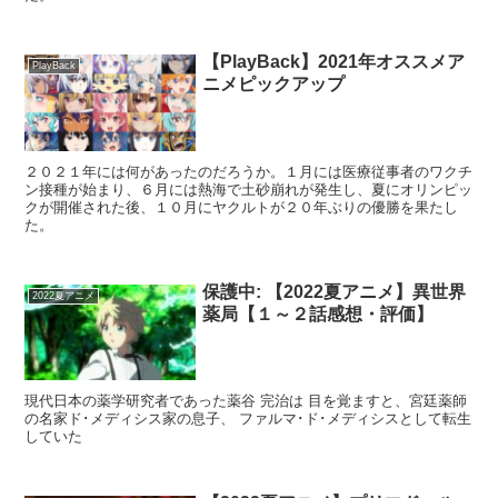
【PlayBack】2021年オススメア
PlayBack
ニメピックアップ
２０２１年には何があったのだろうか。１月には医療従事者のワクチ
ン接種が始まり、６月には熱海で土砂崩れが発生し、夏にオリンピッ
クが開催された後、１０月にヤクルトが２０年ぶりの優勝を果たし
た。
保護中: 【2022夏アニメ】異世界
2022夏アニメ
薬局【１～２話感想・評価】
現代日本の薬学研究者であった薬谷 完治は 目を覚ますと、宮廷薬師
の名家ド･メディシス家の息子、 ファルマ･ド･メディシスとして転生
していた