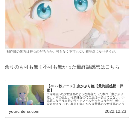
制作陣の体力は持つのだろうか。可もなく不可もない着地点になりそうだ。
余りのも可も無く不可も無かった最終話感想はこちら：
【2022秋アニメ】虫かぶり姫【最終話感想・評
価】
予備知識0の少女漫画のような内容だった本作「虫かぶり
姫」。本の虫という意味なので昆虫は一切出てこない。小
説家になろう出身のライトノベルだったようだが、転生の
設定やメタっぽい発言も無くかなり普通の少女漫画のよう
な内容だった
yourcriteria.com
2022.12.23