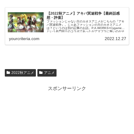
【2022秋アニメ】アキバ冥途戦争【最終話感
想・評価】
ファッションじゃない方のカオスアニメがこちらの『アキ
バ冥途戦争』。じゃあファッションの方のカオスアニメ
は？というのは別の記事のお話。P.A.WORKS×Cygames
という名門同士のコラボであったがアマプラに無いのがそ
こそこ響いているのか話題になっている気配はない。とい
yourcriteria.com
2022.12.27
うか絶対携帯ゲームの宣伝が最終話と共にあると思ったの
だが、無かった。え？無かったよね？
2022秋アニメ
アニメ
スポンサーリンク