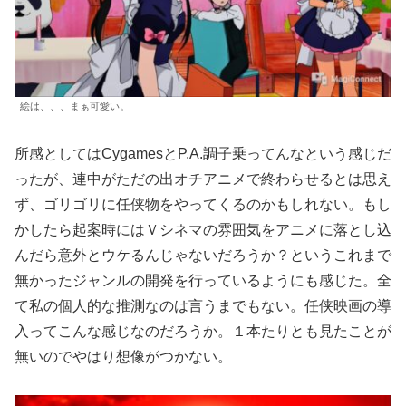
絵は、、、まぁ可愛い。
所感としてはCygamesとP.A.調子乗ってんなという感じだ
ったが、連中がただの出オチアニメで終わらせるとは思え
ず、ゴリゴリに任侠物をやってくるのかもしれない。もし
かしたら起案時にはＶシネマの雰囲気をアニメに落とし込
んだら意外とウケるんじゃないだろうか？というこれまで
無かったジャンルの開発を行っているようにも感じた。全
て私の個人的な推測なのは言うまでもない。任侠映画の導
入ってこんな感じなのだろうか。１本たりとも見たことが
無いのでやはり想像がつかない。