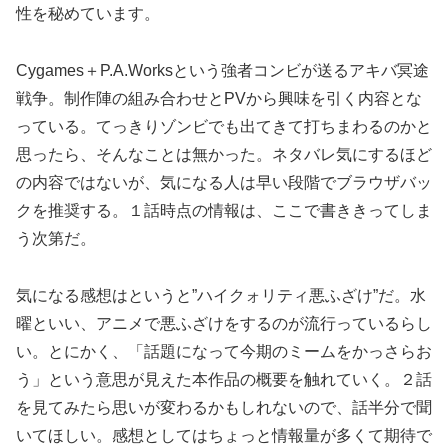
性を秘めています。
Cygames＋P.A.Worksという強者コンビが送るアキバ冥途
戦争。制作陣の組み合わせとPVから興味を引く内容とな
っている。てっきりゾンビでも出てきて打ちまわるのかと
思ったら、そんなことは無かった。ネタバレ気にするほど
の内容ではないが、気になる人は早い段階でブラウザバッ
クを推奨する。１話時点の情報は、ここで書ききってしま
う次第だ。
気になる感想はというと”ハイクォリティ悪ふざけ”だ。水
曜といい、アニメで悪ふざけをするのが流行っているらし
い。とにかく、「話題になって今期のミームをかっさらお
う」という意思が見えた本作品の概要を触れていく。２話
を見てみたら思いが変わるかもしれないので、話半分で聞
いてほしい。感想としてはちょっと情報量が多くて期待で