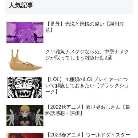
人気記事
【番外】光悦と恍惚の違い【誤用注
意】
クソ雑魚ナメクジならぬ、中堅ナメク
ジが取ってしまう雑魚行動2選
【LOL】４種類のLOLプレイヤーにつ
いて解説しておきたい【ブラックジョ
ーク】
【2022秋アニメ】異世界おじさん【最
終話感想・評価】
【2023春アニメ】ワールドダイスター