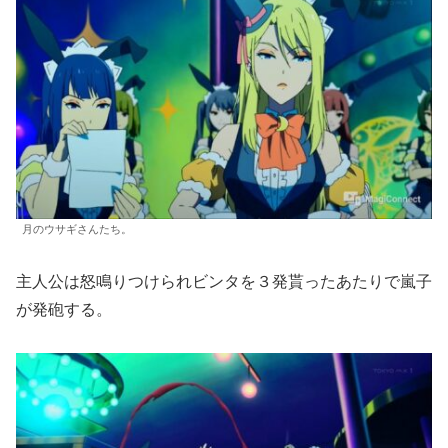
月のウサギさんたち。
主人公は怒鳴りつけられビンタを３発貰ったあたりで嵐子
が発砲する。