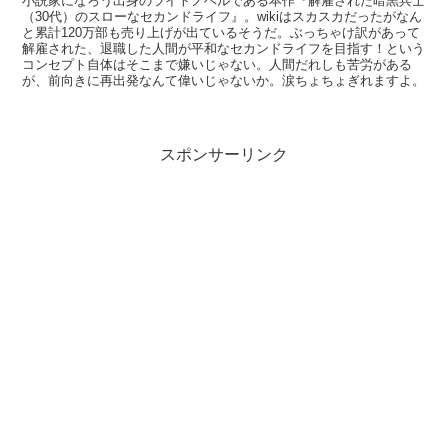
小説家になろう出身のライトノベルである本作『解雇された暗黒兵士
（30代）のスローなセカンドライフ』。wikiはスカスカだったがなん
と累計120万部も売り上げが出ているそうだ。ぶっちゃけ訳があって
解雇された、退職した人間が平和なセカンドライフを目指す！という
コンセプト自体はそこまで嫌いじゃない。人間だれしも苦労がある
が、前向きに再出発なんて偉いじゃないか。涙ちょちょぎれますよ。
スポンサーリンク