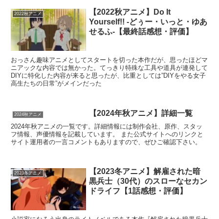
【2022秋アニメ】Do It
2022秋アニメ
Yourself!! -どぅー・いっと・ゆあ
せるふ-【最終話感想・評価】
おっさん趣味アニメとしてスタートを切った本作だが、思ったほどマ
ニアックな内容では無かった。てっきり特殊な工具や道具が連発して
DIYに特化した内容が来ると思ったが、比重としては”DIYをやる女子
高生たちの日常”がメインだった
【2024年秋アニメ】詳細一覧
2024秋アニメ
2024年秋アニメの一覧です。詳細情報には制作会社、原作、スタッ
フ情報、声優情報を記載しています。 また公式サイトへのリンクと
サイト運用者の一言コメントもありますので、ぜひご確認下さい。
【2023冬アニメ】解雇された暗
2023冬アニメ
黒兵士（30代）のスローなセカン
ドライフ【1話感想・評価】