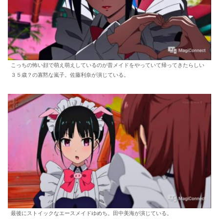
こっちの怖い顔で萌え萌えしているのが昔メイドをやっていて帰ってきたらしい
３５歳？の寡黙な嵐子。佐藤利奈が演じている。
最後にストイックなエースメイドゆめち。田中美海が演じている。