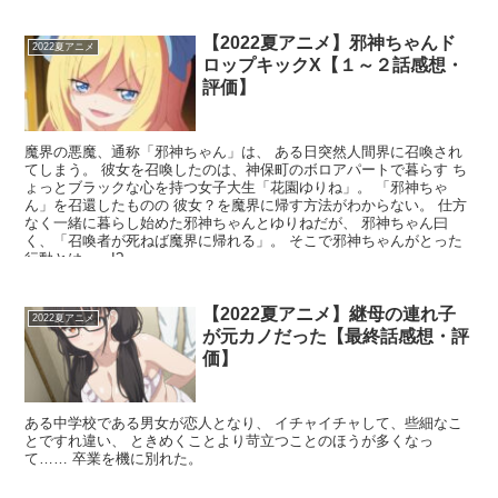
【2022夏アニメ】邪神ちゃんド
2022夏アニメ
ロップキックX【１～２話感想・
評価】
魔界の悪魔、通称「邪神ちゃん」は、 ある日突然人間界に召喚され
てしまう。 彼女を召喚したのは、神保町のボロアパートで暮らす ち
ょっとブラックな心を持つ女子大生「花園ゆりね」。 「邪神ちゃ
ん」を召還したものの 彼女？を魔界に帰す方法がわからない。 仕方
なく一緒に暮らし始めた邪神ちゃんとゆりねだが、 邪神ちゃん曰
く、「召喚者が死ねば魔界に帰れる」。 そこで邪神ちゃんがとった
行動とは……!?
【2022夏アニメ】継母の連れ子
2022夏アニメ
が元カノだった【最終話感想・評
価】
ある中学校である男女が恋人となり、 イチャイチャして、些細なこ
とですれ違い、 ときめくことより苛立つことのほうが多くなっ
て…… 卒業を機に別れた。