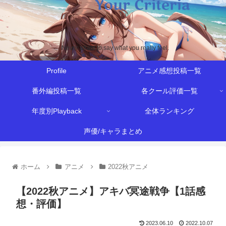
Never afraid to say what you really feel.
Profile
アニメ感想投稿一覧
番外編投稿一覧
各クール評価一覧
年度別Playback
全体ランキング
声優/キャラまとめ
ホーム
アニメ
2022秋アニメ
【2022秋アニメ】アキバ冥途戦争【1話感
想・評価】
2023.06.10
2022.10.07