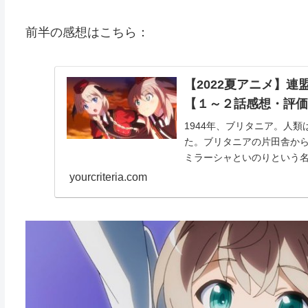
前半の感想はこちら：
【2022夏アニメ】
【１～２話感想・評
1944年、ブリタニア。人
た。ブリタニアの片田舎か
ミラーシャといのりという
が、ウイッチにしか見えな
yourcriteria.com
攻の脅威にさらされる人々
イス少佐は、さらなる活動