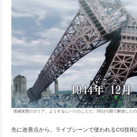
壊滅状態のガリア、ようするにパリのことだ。501が1期で解放したの
先に改善点から。ライブシーンで使われるCG技術