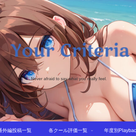
Never afraid to say what you really feel.
番外編投稿一覧
各クール評価一覧
年度別Playbac