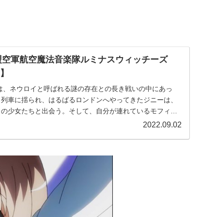
連盟空軍航空魔法音楽隊ルミナスウィッチーズ
価】
類は、ネウロイと呼ばれる謎の存在との長き戦いの中にあっ
ら列車に揺られ、はるばるロンドンへやってきたジニーは、
名の少女たちと出会う。そして、自分が連れているモフィ
い「使い魔」であることを知って驚くのだった。その頃、侵
2022.09.02
を音楽の力で支えるべく、小さな音楽隊を指揮していたグレ
の必要性を本部に訴えていた。