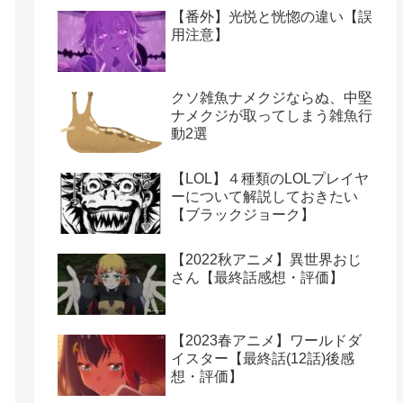
【番外】光悦と恍惚の違い【誤
用注意】
クソ雑魚ナメクジならぬ、中堅
ナメクジが取ってしまう雑魚行
動2選
【LOL】４種類のLOLプレイヤ
ーについて解説しておきたい
【ブラックジョーク】
【2022秋アニメ】異世界おじ
さん【最終話感想・評価】
【2023春アニメ】ワールドダ
イスター【最終話(12話)後感
想・評価】