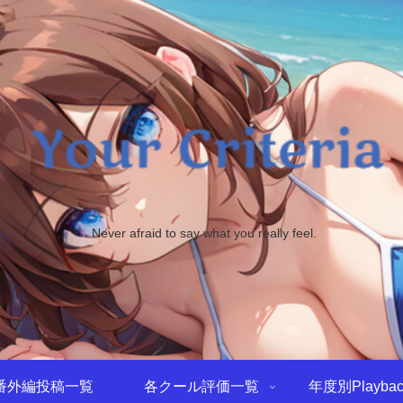
Never afraid to say what you really feel.
番外編投稿一覧
各クール評価一覧
年度別Playbac