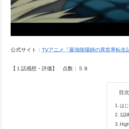
公式サイト：
TVアニメ『最強陰陽師の異世界転生記』 (as
【１話感想・評価】 点数：５８
目
は
1話
High