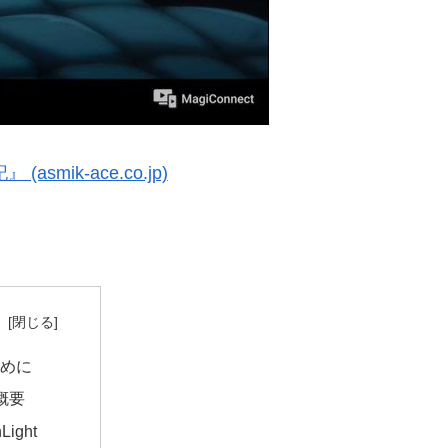
mik-ace.co.jp)
次
じめに
概要
Light