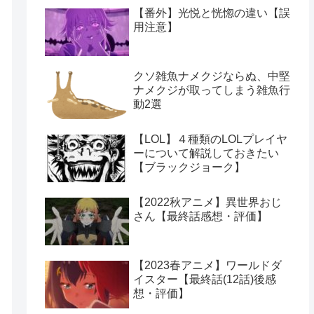
【番外】光悦と恍惚の違い【誤
用注意】
クソ雑魚ナメクジならぬ、中堅
ナメクジが取ってしまう雑魚行
動2選
【LOL】４種類のLOLプレイヤ
ーについて解説しておきたい
【ブラックジョーク】
【2022秋アニメ】異世界おじ
さん【最終話感想・評価】
【2023春アニメ】ワールドダ
イスター【最終話(12話)後感
想・評価】