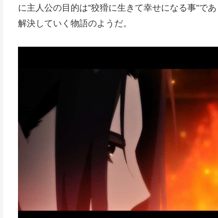
に主人公の目的は”狡猾に生きて幸せになる事”で
解決していく物語のようだ。