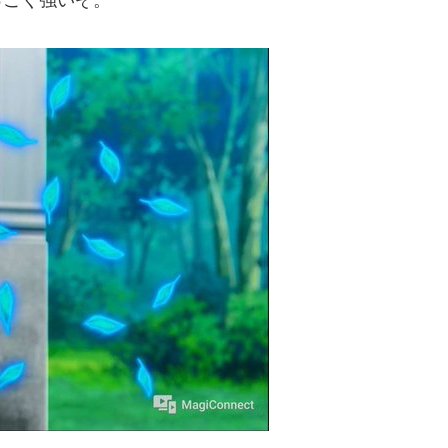
っごく強いぞ。