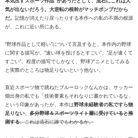
本気出すスポーツ作品”があったとして、流石にこれは人
気が出ないだろう。大逆転の根幹がマッチポンプだから
だ。
記憶が消えたり戻ったりする本作への私の不満の根源
が、これに近い所にある。
“野球作品として軽い”について言及すると、本作内の野球
に関する描写が、”速い球を投げるとすごい”、”足が速くて
すごい”、程度の描写でしかなく、野球アニメとしてみる
と実際のところは物足りないという他ない。
直近スポーツ物で跳ねたブルーロックなんかは、サッカー
畑出身の私でも「技術要素もそれなりに書かれているな」
という印象があったが、本作は
野球未経験者の私ですら物
足りない
。
多分野球＆スポーツライト層に受けていると推
測する
。これは流石に誰でもわかるか。