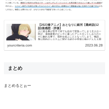
【2023春アニメ】おとなりに銀河【最終話(12
話)後感想・評価】
人に頼る事が苦手で何でも自分で背負ってしまう主人公一
郎が、漫画家業のピンチに雇ったアシスタントしおりのト
ゲに触れる事で、契約を結ぶこととなってしまう。物語序
盤は契約のシステムに関する紹介や登場人物がどんな人間
なのか紹介するようなエピソードが続く。視聴者を動揺さ
yourcriteria.com
2023.06.28
せるような暗いイベントは無く、綺麗で優しい世界観を守
るような人物が多い印象があった。
まとめ
まとめるとぉー