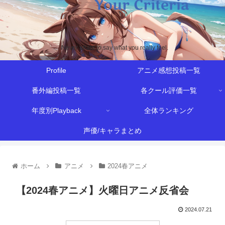
Never afraid to say what you really feel.
Profile
アニメ感想投稿一覧
番外編投稿一覧
各クール評価一覧
年度別Playback
全体ランキング
声優/キャラまとめ
ホーム
アニメ
2024春アニメ
【2024春アニメ】火曜日アニメ反省会
2024.07.21