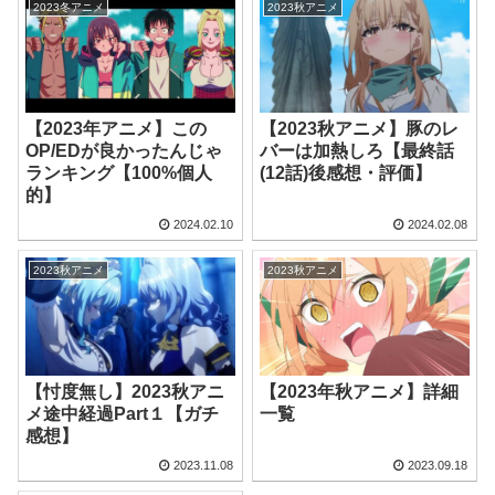
2023冬アニメ
2023秋アニメ
【2023年アニメ】この
【2023秋アニメ】豚のレ
OP/EDが良かったんじゃ
バーは加熱しろ【最終話
ランキング【100%個人
(12話)後感想・評価】
的】
2024.02.10
2024.02.08
2023秋アニメ
2023秋アニメ
【忖度無し】2023秋アニ
【2023年秋アニメ】詳細
メ途中経過Part１【ガチ
一覧
感想】
2023.11.08
2023.09.18