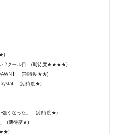
)
★)
 2クール目 (期待度★★★★)
DAWN】 (期待度★★)
 Crystal- (期待度★)
強くなった。 (期待度★)
 (期待度★)
★★)