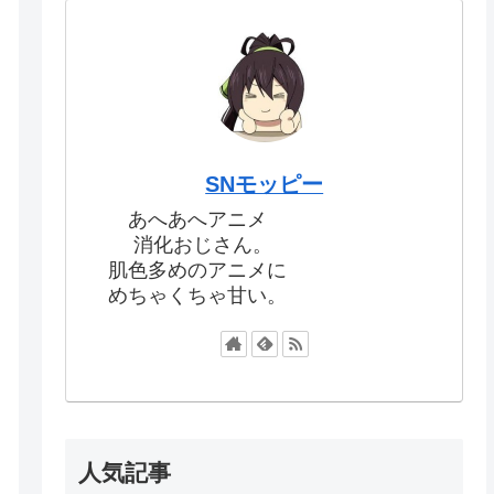
SNモッピー
あへあへアニメ
消化おじさん。
肌色多めのアニメに
めちゃくちゃ甘い。
人気記事