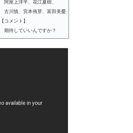
阿座上洋平、花江夏樹、
古川慎、宮本侑芽、富田美憂
【コメント】
期待していいんですか？