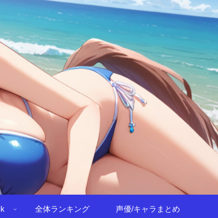
k
全体ランキング
声優/キャラまとめ