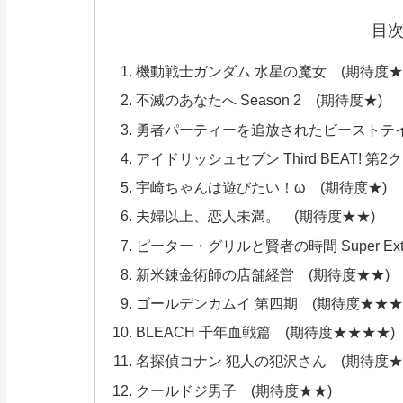
目
機動戦士ガンダム 水星の魔女 (期待度★
不滅のあなたへ Season 2 (期待度★)
勇者パーティーを追放されたビーストテイ
アイドリッシュセブン Third BEAT! 第
宇崎ちゃんは遊びたい！ω (期待度★)
夫婦以上、恋人未満。 (期待度★★)
ピーター・グリルと賢者の時間 Super Ext
新米錬金術師の店舗経営 (期待度★★)
ゴールデンカムイ 第四期 (期待度★★★
BLEACH 千年血戦篇 (期待度★★★★)
名探偵コナン 犯人の犯沢さん (期待度★
クールドジ男子 (期待度★★)