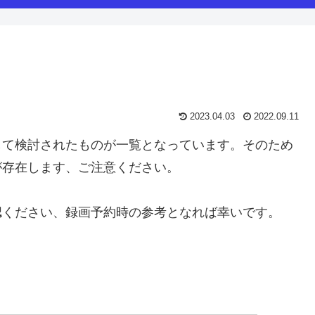
2023.04.03
2022.09.11
して検討されたものが一覧となっています。そのため
が存在します、ご注意ください。
認ください、録画予約時の参考となれば幸いです。