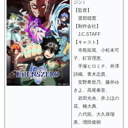
ジン）
【監督】
渡部穏寛
【制作会社】
J.C.STAFF
【キャスト】
寺島拓篤、小松未可
子、釘宮理恵、
手塚ヒロミチ、井澤
詩織、青木志貴、
安野希世乃、藤井ゆ
きよ、高尾奏音、
岩田光央、井上ほの
花、楠大典、
八代拓、大久保瑠
美、増田俊樹