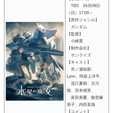
TBS 04月09日
（日）17:00～
【原作ジャンル】
ガンダム
【監督】
小林寛
【制作会社】
サンライズ
【キャスト】
市ノ瀬加那、
Lynn、阿座上洋平、
花江夏樹、古川
慎、宮本侑芽、
富田美憂、能登麻
美子、内田直哉
【コメント】