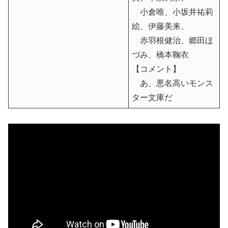
小倉唯、小坂井祐莉
絵、伊藤美来、
赤羽根健治、郷田ほ
づみ、橋本鞠衣
【コメント】
あ、悪名高いモンス
ター文庫だ