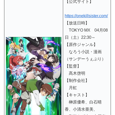
【公式サイト】
https://onekillsister.com/
【放送日時】
TOKYO MX 04月08
日（土）22:30～
【原作ジャンル】
なろう小説・漫画
（サンデーうぇぶり）
【監督】
髙木啓明
【制作会社】
月虹
【キャスト】
榊原優希、白石晴
香、小清水亜美、