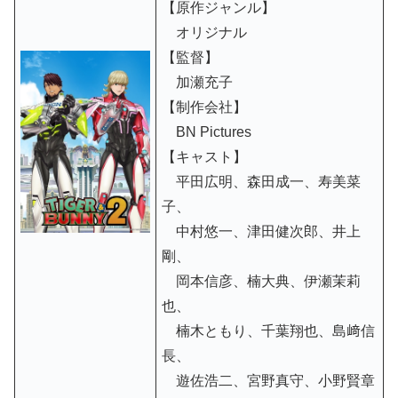
【原作ジャンル】
オリジナル
【監督】
加瀬充子
【制作会社】
BN Pictures
【キャスト】
平田広明、森田成一、寿美菜
子、
中村悠一、津田健次郎、井上
剛、
岡本信彦、楠大典、伊瀬茉莉
也、
楠木ともり、千葉翔也、島﨑信
長、
遊佐浩二、宮野真守、小野賢章