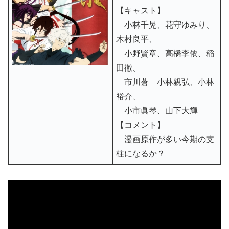
【キャスト】
小林千晃、花守ゆみり、
木村良平、
小野賢章、高橋李依、稲
田徹、
市川蒼 小林親弘、小林
裕介、
小市眞琴、山下大輝
【コメント】
漫画原作が多い今期の支
柱になるか？