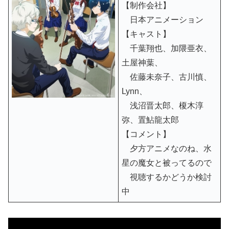
【制作会社】
日本アニメーション
【キャスト】
千葉翔也、加隈亜衣、
土屋神葉、
佐藤未奈子、古川慎、
Lynn、
浅沼晋太郎、榎木淳
弥、置鮎龍太郎
【コメント】
夕方アニメなのね、水
星の魔女と被ってるので
視聴するかどうか検討
中