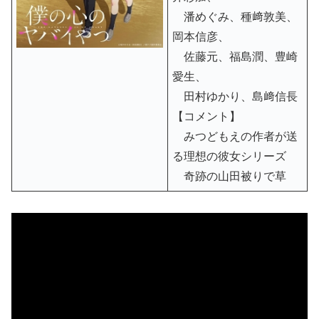
潘めぐみ、種﨑敦美、
岡本信彦、
佐藤元、福島潤、豊崎
愛生、
田村ゆかり、島﨑信長
【コメント】
みつどもえの作者が送
る理想の彼女シリーズ
奇跡の山田被りで草