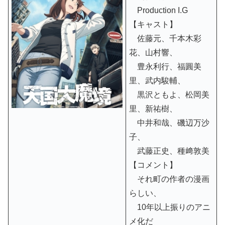
Production I.G
【キャスト】
佐藤元、千本木彩
花、山村響、
豊永利行、福圓美
里、武内駿輔、
黒沢ともよ、松岡美
里、新祐樹、
中井和哉、磯辺万沙
子、
武藤正史、種﨑敦美
【コメント】
それ町の作者の漫画
らしい、
10年以上振りのアニ
メ化だ