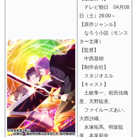
テレビ朝日 04月08
日（土）26:00～
【原作ジャンル】
なろう小説（モンス
ター文庫）
【監督】
中西基樹
【制作会社】
スタジオエル
【キャスト】
土岐隼一、前田佳織
里、天野聡美、
ファイルーズあい、
大西沙織、
永塚拓馬、明坂聡
美、本泉莉奈、