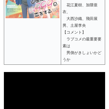
花江夏樹、加隈亜
衣、
大西沙織、飛田展
男、土屋李央
【コメント】
ラブコメの最重要要
素は
男側がきしょいかど
うか