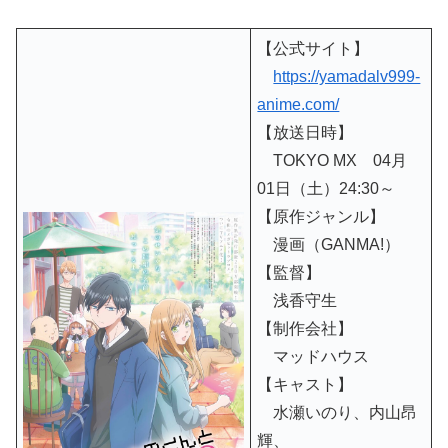
【公式サイト】
https://yamadalv999-
anime.com/
【放送日時】
TOKYO MX 04月
01日（土）24:30～
【原作ジャンル】
漫画（GANMA!）
【監督】
浅香守生
【制作会社】
マッドハウス
【キャスト】
水瀬いのり、内山昂
輝、