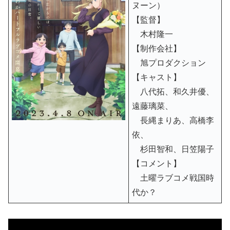
ヌーン）
【監督】
木村隆一
【制作会社】
旭プロダクション
【キャスト】
八代拓、和久井優、
遠藤璃菜、
長縄まりあ、高橋李
依、
杉田智和、日笠陽子
【コメント】
土曜ラブコメ戦国時
代か？