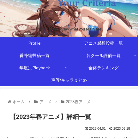
Never afraid to say what you really feel.
Profile
アニメ感想投稿一覧
番外編投稿一覧
各クール評価一覧
年度別Playback
全体ランキング
声優/キャラまとめ
ホーム
アニメ
2023春アニメ
【2023年春アニメ】詳細一覧
2023.04.01
2023.03.18