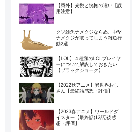
【番外】光悦と恍惚の違い【誤
用注意】
クソ雑魚ナメクジならぬ、中堅
ナメクジが取ってしまう雑魚行
動2選
【LOL】４種類のLOLプレイヤ
ーについて解説しておきたい
【ブラックジョーク】
【2022秋アニメ】異世界おじ
さん【最終話感想・評価】
【2023春アニメ】ワールドダ
イスター【最終話(12話)後感
想・評価】