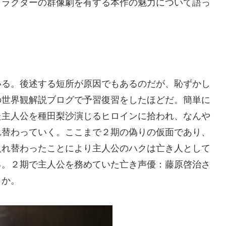
ャラクターの群像劇を有する本作の魅力について語っ
いる。後述する短所が原因でもあるのだが、恥ずかし
の世界観解説ブログで予習復習をしたほどだ。簡単に
た主人公を種田梨沙演じるヒロインに拾われ、なんや
れ替わっていく。ここまで２期の偽りの仮面であり、
入れ替わったことにより主人公のハクは亡き人として
る。２期で主人公を務めていた亡き声優：藤原啓治さ
うか。