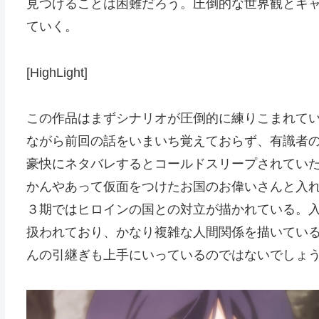
見つけることは困難だろう。圧倒的な世界観とキ
ていく。
[HighLight]
この作品はまずシナリオが圧倒的に練りこまれて
ながら前回の話をいまいち覚えておらず、有識者
豪快にネタバレするとコールドスリープされてい
かんやあって仮面をつけたお国のお偉いさんと入
３期ではヒロインの国との対立が描かれている。
扱われており、かなり複雑な人間関係を描いてい
んの引継ぎも上手にいっているのではないでしょ