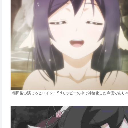
種田梨沙演じるヒロイン、SNモッピーの中で神格化した声優であり