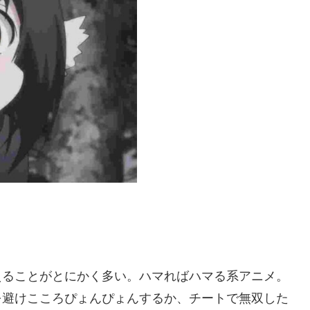
えることがとにかく多い。ハマればハマる系アニメ。
を避けこころぴょんぴょんするか、チートで無双した