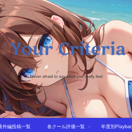
Never afraid to say what you really feel.
番外編投稿一覧
各クール評価一覧
年度別Playbac